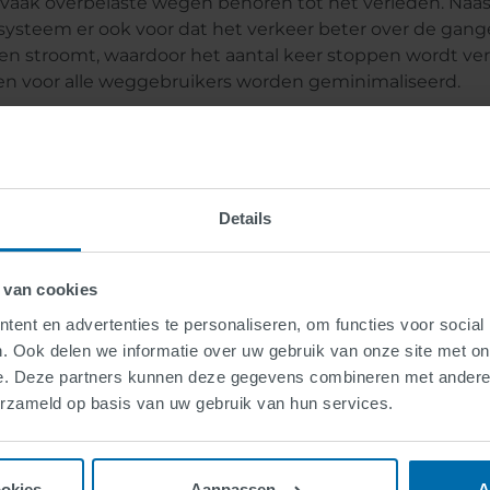
vaak overbelaste wegen behoren tot het verleden. Naast
 systeem er ook voor dat het verkeer beter over de gan
en stroomt, waardoor het aantal keer stoppen wordt v
en voor alle weggebruikers worden geminimaliseerd.
s begonnen
alleerde infrastructuur van SWARCO omvat meer dan 1.0
Details
noppen voor voetgangers, ongeveer 100 km aan glasvez
 40 besturingseenheden, verkeerslichtmasten en ander
d voor alle weggebruikers te vergroten, hebben de voet
 van cookies
odule voor aftellen die de tijd aftelt naar de volgende gro
ent en advertenties te personaliseren, om functies voor social
elfunctie is precies afgestemd op de adaptieve schakelc
. Ook delen we informatie over uw gebruik van onze site met on
ichten en de veranderende lengte van de signaalfasen v
e. Deze partners kunnen deze gegevens combineren met andere i
bied. Geen wonder dat het innovatieve concept voor de
erzameld op basis van uw gebruik van hun services.
anagement van MBZ binnenkort ook zal worden toege
regio's van Abu Dhabi, Al Falah Town en Khalifa City – v
t voor alle weggebruikers.
ookies
Aanpassen
A