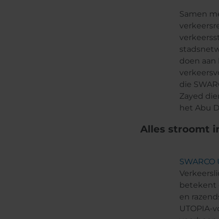
Samen met
verkeersr
verkeerss
stadsnetw
doen aan 
verkeersv
die SWAR
Zayed die
het Abu D
Alles stroomt 
SWARCO 
Verkeersli
betekent 
en razends
UTOPIA-vo