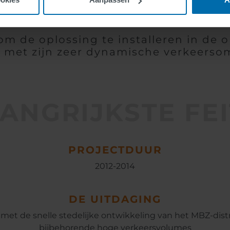
 om de oplossing te installeren in d
 met zijn zeer dynamische verkeerso
ANGRIJKSTE FE
PROJECTDUUR
2012-2014
DE UITDAGING
et de snelle stedelijke ontwikkeling van het MBZ-distr
bijbehorende hoge verkeersvolumes