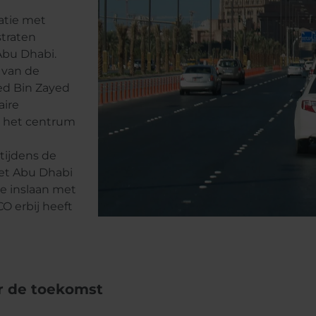
atie met
traten
Abu Dhabi.
 van de
ed Bin Zayed
aire
s het centrum
tijdens de
het Abu Dhabi
e inslaan met
 erbij heeft
r de toekomst