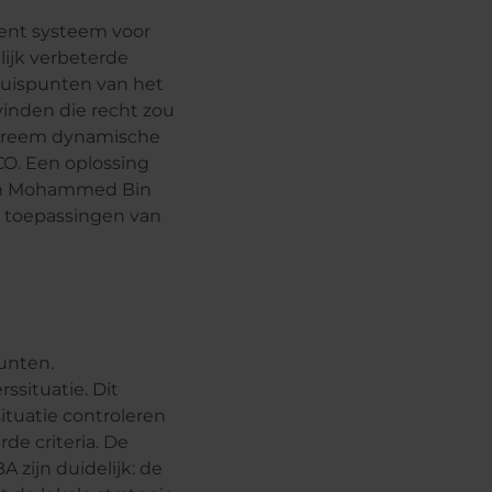
ent systeem voor
lijk verbeterde
kruispunten van het
vinden die recht zou
extreem dynamische
CO. Een oplossing
van Mohammed Bin
e toepassingen van
punten.
ssituatie. Dit
tuatie controleren
de criteria. De
zijn duidelijk: de