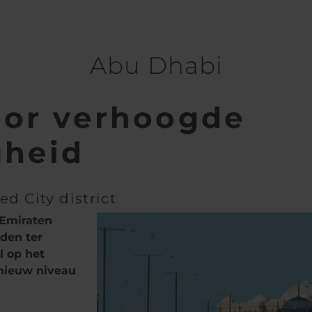
Abu Dhabi
oor verhoogde
gheid
 City district
 Emiraten
eden ter
l op het
 nieuw niveau