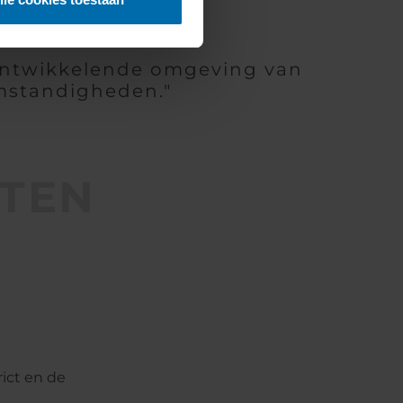
e ontwikkelende omgeving van
mstandigheden."
ITEN
ict en de