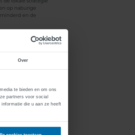
 de lokale strategie
gen op naburige
erminderd en de
00 verkeerslichten,
Over
elkabels, 80 CCTV-
e hardware. Om de
gangerslichten een
ene fase. 3, 2, 1 ...
 media te bieden en om ons
ycli van de
ze partners voor social
an alle kruispunten
nformatie die u aan ze heeft
past op de andere
oor meer veiligheid
lle cookies toestaan