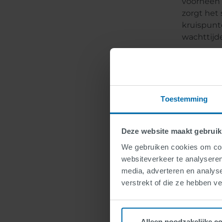
voorheen 
zorgt het
kruispunt
wachttijd
Het aftellen i
De geïnst
Toestemming
486 drukk
camera's,
veilighei
Deze website maakt gebruik
FUTURLED m
We gebruiken cookies om cont
Ga! De aft
websiteverkeer te analyseren
verkeersl
media, adverteren en analys
in het ge
verstrekt of die ze hebben v
verkeersm
groeiende 
en comfor
Alleen noodzakelijke c