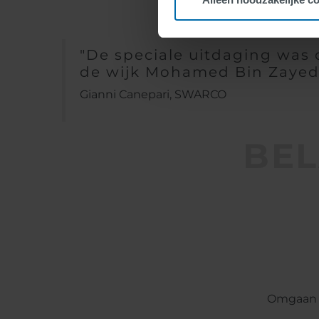
"De speciale uitdaging was
de wijk Mohamed Bin Zayed
Gianni Canepari, SWARCO
BEL
Omgaan m