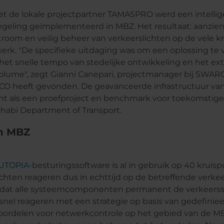
 de lokale projectpartner TAMASPRO werd een intellig
egeling geïmplementeerd in MBZ. Het resultaat: aanzien
troom en veilig beheer van verkeerslichten op de vele 
erk. "De specifieke uitdaging was om een oplossing te 
het snelle tempo van stedelijke ontwikkeling en het 
olume", zegt Gianni Canepari, projectmanager bij SWAR
CO heeft gevonden. De geavanceerde infrastructuur 
nt als een proefproject en benchmark voor toekomstig
habi Department of Transport.
in MBZ
UTOPIA
-besturingssoftware is al in gebruik op 40 kruis
chten reageren dus in echttijd op de betreffende verkeer
dat alle systeemcomponenten permanent de verkeerssi
nel reageren met een strategie op basis van gedefinieer
ordelen voor netwerkcontrole op het gebied van de MBA 