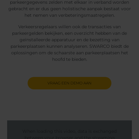
parkeergegevens zelden met elkaar in verband worden
gebracht en er dus geen holistische aanpak bestaat voor
het nemen van verbeteringsmaatregelen.
Verkeersregelaars willen ook de transacties van
parkeergelden bekijken, een overzicht hebben van de
geïnstalleerde apparatuur en de bezetting van
parkeerplaatsen kunnen analyseren. SWARCO biedt de
oplossingen om de schaarste aan parkeerplaatsen het
hoofd te bieden.
VRAAG EEN DEMO AAN
When loading this video, data is exchanged
between your browser and the streaming