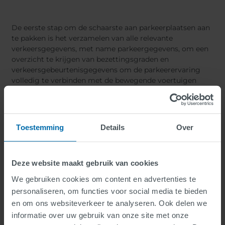
De eerste stap om de schaarste aan parkeerplaatsen aan
te pakken is het verzamelen van alle relevante
verkeersgegevens, met name parkeergegevens, om een
overzicht te krijgen van bezettingsgraden en
verkeersgebeurtenisgegevens om de parkeerervaring
volledig te verbinden met de bewegende voertuigen
binnen en buiten de stad. SWARCO's
mobiliteitsecosysteem met diepe integratie van alle
soorten gegevensbronnen maakt dit mogelijk.
Parkeerdata wordt verbonden met data afkomstig van
Toestemming
Details
Over
verkeerssensoren, floating car data, apps, 3rd-party data,
en meer.
Deze website maakt gebruik van cookies
We gebruiken cookies om content en advertenties te
Opslag en verwerking van data
personaliseren, om functies voor social media te bieden
en om ons websiteverkeer te analyseren. Ook delen we
informatie over uw gebruik van onze site met onze