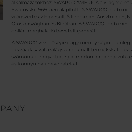
alkalmazásokhoz. SWARCO AMERICA a világméretű
Swarovski 1969-ben alapított. A SWARCO több mint 7
világszerte az Egyesült Államokban, Ausztriában, 
Oroszországban és Kínában. A SWARCO több mint 370
dollárt meghaladó bevételt generál.
A SWARCO vezetősége nagy mennyiségű jelenlegi és 
hozzáadásával a világszerte kínált termékskálához. 
számunkra, hogy stratégiai módon forgalmazzuk az
és könnyűipari bevonatokat.
MPANY