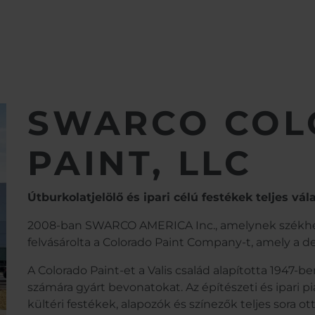
 PAINT, LLC
SWARCO CO
PAINT, LLC
Útburkolatjelölő és ipari célú festékek teljes vál
2008-ban SWARCO AMERICA Inc., amelynek székhel
felvásárolta a Colorado Paint Company-t, amely a d
A Colorado Paint-et a Valis család alapította 1947-ben
számára gyárt bevonatokat. Az építészeti és ipari p
kültéri festékek, alapozók és színezők teljes sora o