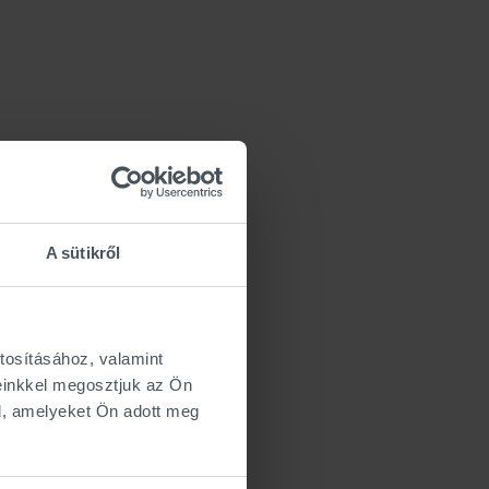
A sütikről
tosításához, valamint
einkkel megosztjuk az Ön
l, amelyeket Ön adott meg