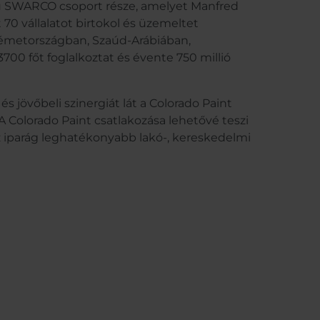
 SWARCO csoport része, amelyet Manfred
0 vállalatot birtokol és üzemeltet
Németországban, Szaúd-Arábiában,
0 főt foglalkoztat és évente 750 millió
jövőbeli szinergiát lát a Colorado Paint
A Colorado Paint csatlakozása lehetővé teszi
 iparág leghatékonyabb lakó-, kereskedelmi