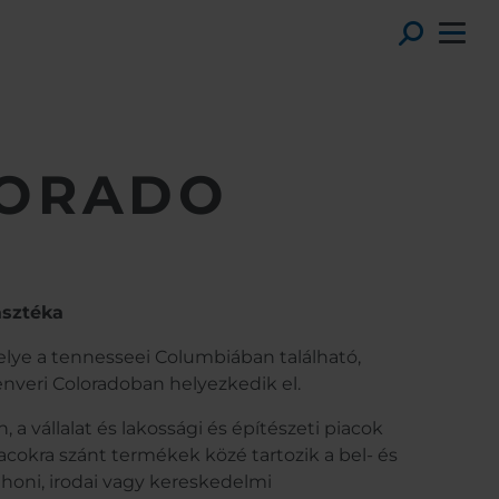
Toggl
LORADO
asztéka
ye a tennesseei Columbiában található,
enveri Coloradoban helyezkedik el.
, a vállalat és lakossági és építészeti piacok
iacokra szánt termékek közé tartozik a bel- és
tthoni, irodai vagy kereskedelmi