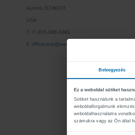
Aurora, CO 80011
USA
T. +1-303-388-9265
E:
office.scp@swarco.com
Beleegyezés
Ez a weboldal sütiket haszn
Sütiket használunk a tartal
weboldalforgalmunk elemzésé
weboldalhasználatra vonatko
számukra vagy az Ön által ha