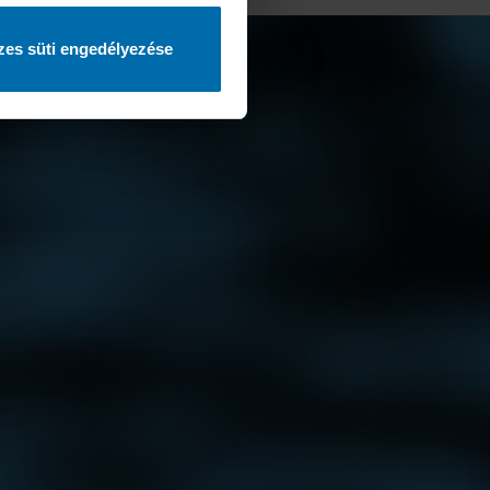
es süti engedélyezése