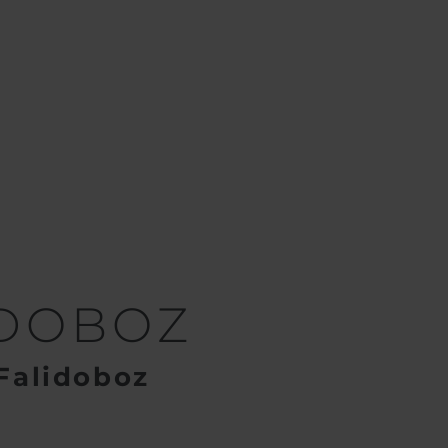
ő fali dobozok
eVOLVE FALIDOBOZ
IDOBOZ
Falidoboz