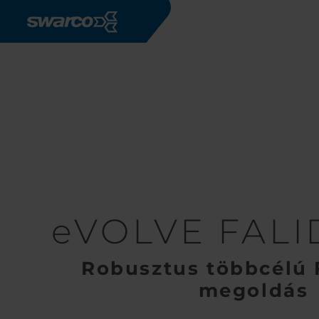
Ugrás a tartalomra
Termékek
eMobility
AC tölt
eVOLVE FAL
Robusztus többcélú 
megoldás