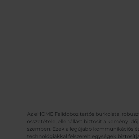
Az eHOME Falidoboz tartós burkolata, robuszt
összetétele, ellenállást biztosít a kemény idő
szemben. Ezek a legújabb kommunikációs és
technológiákkal felszerelt egységek biztosít