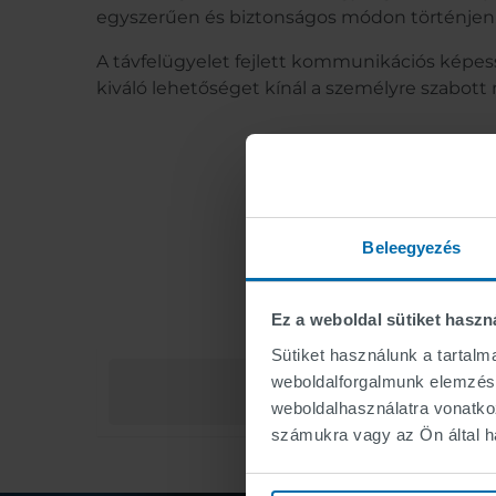
egyszerűen és biztonságos módon történjen
A távfelügyelet fejlett kommunikációs képes
kiváló lehetőséget kínál a személyre szabott
Beleegyezés
Ez a weboldal sütiket haszn
Sütiket használunk a tartal
weboldalforgalmunk elemzésé
weboldalhasználatra vonatko
számukra vagy az Ön által ha