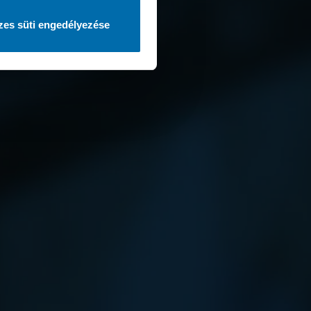
es süti engedélyezése