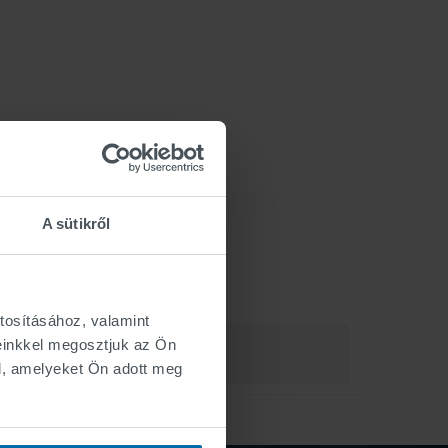
A sütikről
tosításához, valamint
einkkel megosztjuk az Ön
l, amelyeket Ön adott meg