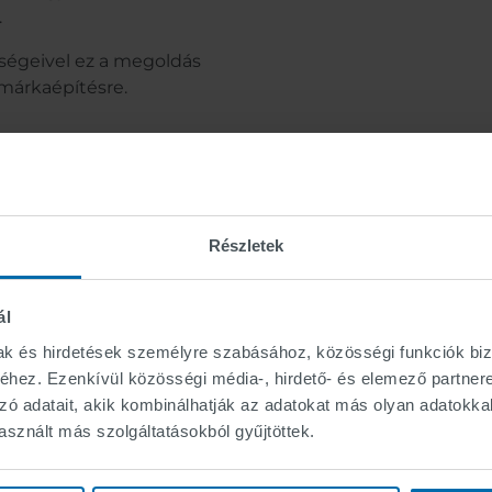
.
ségeivel ez a megoldás
 márkaépítésre.
Részletek
Műszaki adatok
ál
mak és hirdetések személyre szabásához, közösségi funkciók biz
hez. Ezenkívül közösségi média-, hirdető- és elemező partner
click for technical details
zó adatait, akik kombinálhatják az adatokat más olyan adatokka
sznált más szolgáltatásokból gyűjtöttek.