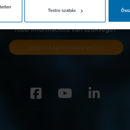
tetlen
Testre szabás
Össz
Több információra van szüksége?
Lépjen kapcsolatba velünk