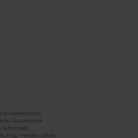
us kialakítása és
járási viszonyokkal
 biztonsági
ják, hogy minden töltés