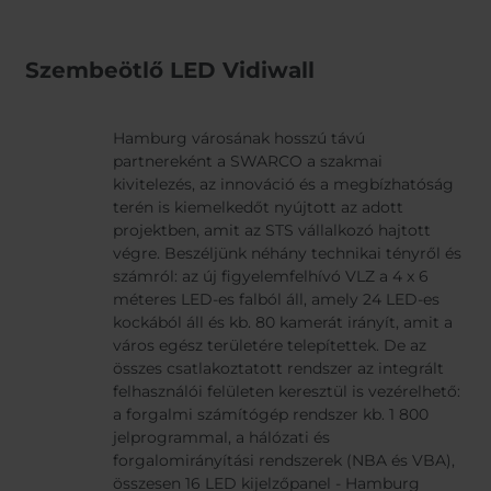
Szembeötlő LED Vidiwall
Hamburg városának hosszú távú
partnereként a SWARCO a szakmai
kivitelezés, az innováció és a megbízhatóság
terén is kiemelkedőt nyújtott az adott
projektben, amit az STS vállalkozó hajtott
végre. Beszéljünk néhány technikai tényről és
számról: az új figyelemfelhívó VLZ a 4 x 6
méteres LED-es falból áll, amely 24 LED-es
kockából áll és kb. 80 kamerát irányít, amit a
város egész területére telepítettek. De az
összes csatlakoztatott rendszer az integrált
felhasználói felületen keresztül is vezérelhető:
a forgalmi számítógép rendszer kb. 1 800
jelprogrammal, a hálózati és
forgalomirányítási rendszerek (NBA és VBA),
összesen 16 LED kijelzőpanel - Hamburg