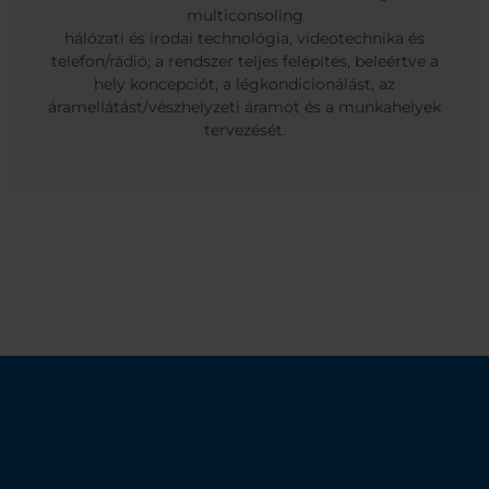
multiconsoling
hálózati és irodai technológia, videotechnika és
telefon/rádió; a rendszer teljes felépítés, beleértve a
hely koncepciót, a légkondicionálást, az
áramellátást/vészhelyzeti áramot és a munkahelyek
tervezését.