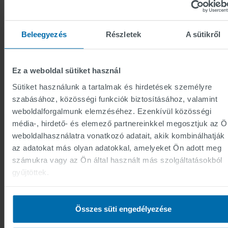
Beleegyezés
Részletek
A sütikről
Ez a weboldal sütiket használ
Sütiket használunk a tartalmak és hirdetések személyre
szabásához, közösségi funkciók biztosításához, valamint
weboldalforgalmunk elemzéséhez. Ezenkívül közösségi
média-, hirdető- és elemező partnereinkkel megosztjuk az Ö
LEGFONTOSAB
weboldalhasználatra vonatkozó adatait, akik kombinálhatják
az adatokat más olyan adatokkal, amelyeket Ön adott meg
számukra vagy az Ön által használt más szolgáltatásokból
TÉNYEK
gyűjtöttek.
A PROJEKT IDŐTARTAMA
Összes süti engedélyezése
2011-2013