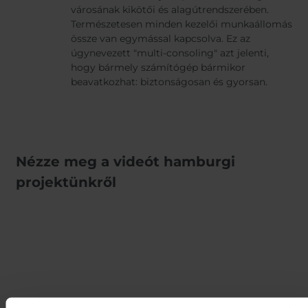
városának kikötői és alagútrendszerében.
Természetesen minden kezelői munkaállomás
össze van egymással kapcsolva. Ez az
úgynevezett "multi-consoling" azt jelenti,
hogy bármely számítógép bármikor
beavatkozhat: biztonságosan és gyorsan.
Nézze meg a videót hamburgi
projektünkről