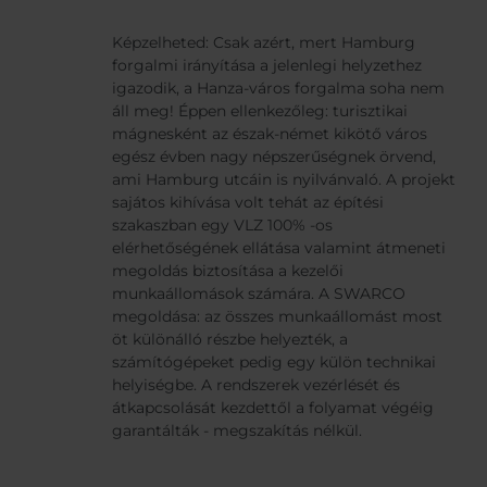
Képzelheted: Csak azért, mert Hamburg
forgalmi irányítása a jelenlegi helyzethez
igazodik, a Hanza-város forgalma soha nem
áll meg! Éppen ellenkezőleg: turisztikai
mágnesként az észak-német kikötő város
egész évben nagy népszerűségnek örvend,
ami Hamburg utcáin is nyilvánvaló. A projekt
sajátos kihívása volt tehát az építési
szakaszban egy VLZ 100% -os
elérhetőségének ellátása valamint átmeneti
megoldás biztosítása a kezelői
munkaállomások számára. A SWARCO
megoldása: az összes munkaállomást most
öt különálló részbe helyezték, a
számítógépeket pedig egy külön technikai
helyiségbe. A rendszerek vezérlését és
átkapcsolását kezdettől a folyamat végéig
garantálták - megszakítás nélkül.