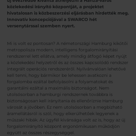
új évezredbe kívánta áthelyezni a Hanza-város
Belgium
Bulgar
közlekedési irányító központját, a projektet
Chile
Czech
hivatalosan is közbeszerzési eljárásban hirdették meg.
Finland
Franc
Innovatív koncepciójával a SWARCO hét
versenytárssal szemben nyert.
Germany
Greec
Iceland
Italy
Jamaica
Latvia
Mi is volt ez pontosan? A németországi Hamburg kikötői
metropolisza modern, intelligens forgalomirányítási
Moldavia
Nethe
rendszerrel lett ellátva, amely mindig átfogó képet nyújt
Norway
Roman
a közlekedési helyzetről és az összes kapcsolódó rendszer
Slovenia
Spain
integrált operációs rendszeréről. Nyilvánvalóan lehetővé
kell tenni, hogy bármikor be lehessen avatkozni a
Switzerland
Turke
forgalomba ezáltal befolyásolni a folyamatokat és
Kosovo
Ukrai
garantálni ezáltal a maximális biztonságot. Nem
utolsósorban a hamburgi rendszernek továbbra is
United States of
Other
biztonságosan kell irányítania és ellenőríznie Hamburg
America
városát a jövőben. Ez nem utolsósorban a megbízható
Rest o
áramellátásról is szól, hogy elkerülhetőek legyenek a
world
műszaki hibák. Az ügyfél kívánsága volt az is, hogy az új
forgalomirányító központ ergonómikusan működjön
együtt az összes részegységgel.