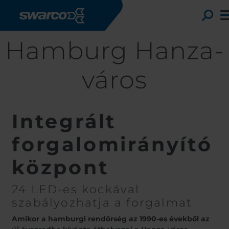
Ugrás a tartalomra
To
Hamburg Hanza-
város
Integrált
forgalomirányító
központ
Choose your country:
24 LED-es kockával
szabályozhatja a forgalmat
Africa
Albani
Austria
Armen
Amikor a hamburgi rendőrség az 1990-es évekből az