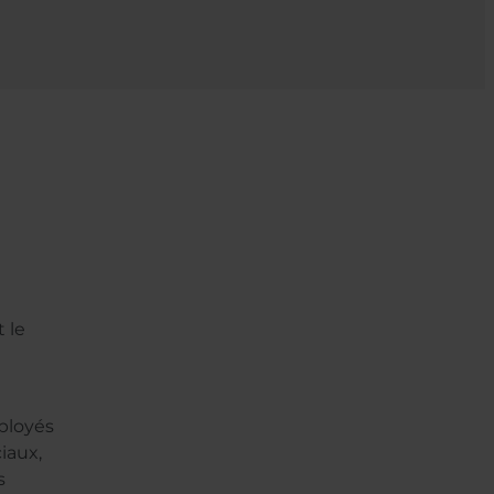
!
 le
mployés
iaux,
s