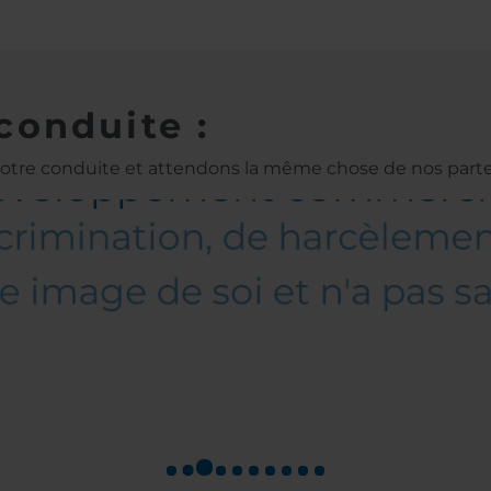
conduite :
notre conduite et attendons la même chose de nos part
s employés en tant que p
 développement commercia