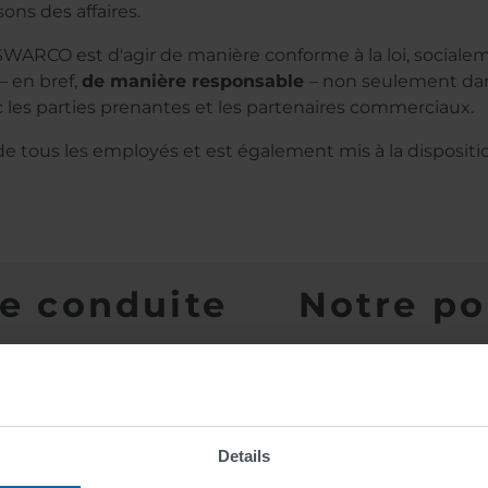
ns des affaires.
WARCO est d'agir de manière conforme à la loi, sociale
– en bref,
de manière responsable
– non seulement dan
ec les parties prenantes et les partenaires commerciaux.
de tous les employés et est également mis à la dispositi
e conduite
Notre po
Download
Details