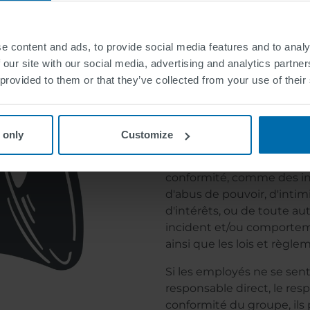
e content and ads, to provide social media features and to analy
Votre p
 our site with our social media, advertising and analytics partn
 provided to them or that they’ve collected from your use of their
– Prenez
 only
Customize
Nous encourageons nos emp
confrontés directement o
conformité, comme des in
d'abus de pouvoir, d'intim
d'intérêts, ou de toute aut
incident et/ou comportem
ainsi que les lois et règl
Si les employés ne se sente
responsable direct, le re
conformité du groupe, ils 