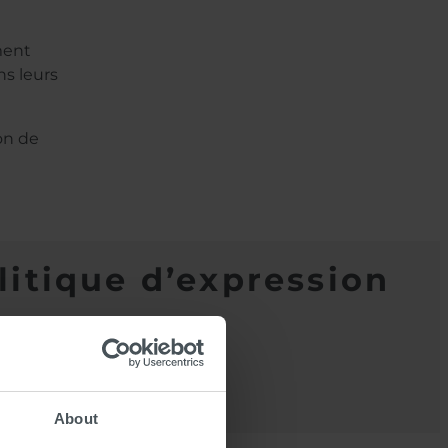
ment
s leurs
on de
litique d’expression
Download
About