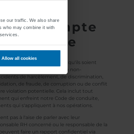
se our traffic. We also share
arole compte
ers who may combine it with
 services.
 la parole
Allow all cookies
loyés à prendre la parole, qu'ils soient
u témoins d'une situation de non-
cidents de harcèlement, de discrimination,
idation, de fraude, de corruption ou de conflit
re violation potentielle. Cela inclut tout
ent qui enfreint notre Code de conduite,
ements qui s'appliquent à nos opérations.
nt pas à l'aise de parler avec leur
sponsable RH concerné ou le responsable de la
peuvent faire un rapport confidentiel via