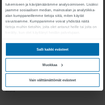
tukemiseen ja kävijämäärämme analysoimiseen. Lisäksi
jaamme sosiaalisen median, mainosalan ja analytiikka-
alan kumppaneillemme tietoja siitä, miten käytät
sivustoamme. Kumppanimme voivat yhdistää näitä
Hyödyt kaupungillesi
tietoja muihin tietoihin, joita olet antanut heille tai joita on
kerätty, kun olet käyttänyt heidän palvelujaan.
Salli kaikki evästeet
Muokkaa
Täydellinen ohjaus
Vain välttämättömät evästeet
Risteysverkon täydellinen ohjaus sisäpuhelinjärjestelmän
avulla