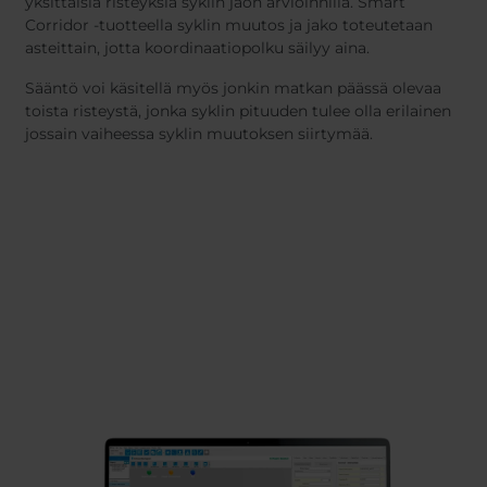
yksittäisiä risteyksiä syklin jaon arvioinnilla. Smart
Corridor -tuotteella syklin muutos ja jako toteutetaan
asteittain, jotta koordinaatiopolku säilyy aina.
Sääntö voi käsitellä myös jonkin matkan päässä olevaa
toista risteystä, jonka syklin pituuden tulee olla erilainen
jossain vaiheessa syklin muutoksen siirtymää.