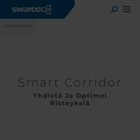
Hyppää pääsisältöön
Tuotteet
Software
Urban Traffic Management
Toggle
Smart Corridor
Smart Corridor
Yhdistä Ja Optimoi
Risteyksiä
Choose your country:
Choose 
Africa
Albania
English
Austria
Armenia
Svensk