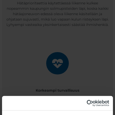
Hätäprioriteettia käytettäessä liikenne kulkee
nopeammin kaupungin solmupisteiden läpi, koska kaikki
hätäajoneuvon edessä oleva liikenne käsitellään ja
ohjataan sujuvasti, mikä luo vapaan kulun risteyksen läpi.
Lyhyempi vasteaika yksinkertaisesti säästää ihmishenkiä.
Korkeampi turvallisuus
Törmäysriski on suuri, kun ajat risteykseen, jossa palaa
punainen valo. Prioriteettisignaalit optimoivat sekä
hälytysajoneuvon että muiden tienkäyttäjien