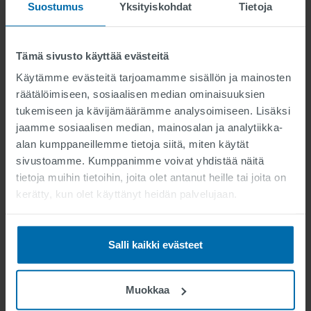
turvallisuuden.
Suostumus
Yksityiskohdat
Tietoja
Tämä sivusto käyttää evästeitä
local_taxi
Käytämme evästeitä tarjoamamme sisällön ja mainosten
räätälöimiseen, sosiaalisen median ominaisuuksien
tukemiseen ja kävijämäärämme analysoimiseen. Lisäksi
jaamme sosiaalisen median, mainosalan ja analytiikka-
alan kumppaneillemme tietoja siitä, miten käytät
Parempi työympäristö
sivustoamme. Kumppanimme voivat yhdistää näitä
Poliisi, palokunta ja ambulanssitiimit huomaavat, että
tietoja muihin tietoihin, joita olet antanut heille tai joita on
sujuvuus paranee ja hätäkuljetus on vähemmän
kerätty, kun olet käyttänyt heidän palvelujaan.
stressaavaa. Erityisesti ambulanssipalveluissa jatkuva
jarruttaminen ja kiihdyttäminen on erittäin
epämiellyttävää sekä potilaille että pelastustiimille.
Salli kaikki evästeet
Muokkaa