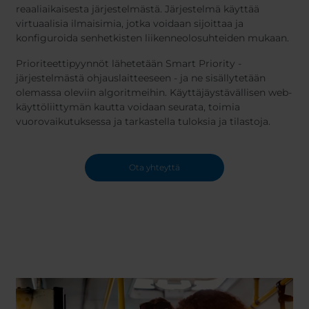
Belgium
Bulgaria
Svensk
reaaliaikaisesta järjestelmästä. Järjestelmä käyttää
Dansk
Chile
Czech Republic
virtuaalisia ilmaisimia, jotka voidaan sijoittaa ja
Norweg
konfiguroida senhetkisten liikenneolosuhteiden mukaan.
Finland
France
Čeština
Germany
Greece
Prioriteettipyynnöt lähetetään Smart Priority -
järjestelmästä ohjauslaitteeseen - ja ne sisällytetään
Iceland
Italy
olemassa oleviin algoritmeihin. Käyttäjäystävällisen web-
Jamaica
Latvia
käyttöliittymän kautta voidaan seurata, toimia
Moldavia
Netherlands
vuorovaikutuksessa ja tarkastella tuloksia ja tilastoja.
Norway
Romania
Slovenia
Spain
Ota yhteyttä
Switzerland
Turkey
Kosovo
Ukraine
United States of
Other Europe
America
Rest of the
world