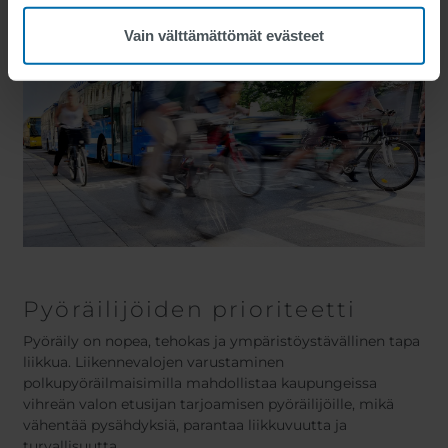
Vain välttämättömät evästeet
Pyöräilijöiden prioriteetti
Pyöräily on nopea, tehokas ja ympäristöystävällinen tapa
liikkua. Liikennevalojen varustaminen
polkupyöräilmaisimilla mahdollistaa kaupungeissa
vihreän valon etusijan tarjoamisen pyöräilijöille, mikä
vähentää pysähdyksiä, parantaa liikkuvuutta ja
turvallisuutta.