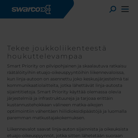
Hyppää pääsisältöön
Tuotteet
Software
Public Transport
Smart Priority
Toggle
Tekee joukkoliikenteestä
houkuttelevampaa
Smart Priority on pilvipohjainen ja skaalautuva ratkaisu
räätälöityihin etuajo-oikeuspyyntöihin liikennevaloissa,
kun linja-autoon on asennettu joko keskusjärjestelmä tai
kommunikaatiolaitteita, jotka lähettävät linja-autosta
sijaintitietoja. Smart Priority käyttää olemassa olevia
järjestelmiä ja infrastruktuureja ja tarjoaa erittäin
kustannustehokkaan välineen matka-aikojen
optimointiin vähentäen hiilidioksidipäästöjä ja luomalla
Choose your country:
Choose 
paremman matkustajakokemuksen.
Africa
Albania
English
Liikennevalot saavat linja-auton sijainnista ja oikeuksista
Austria
Armenia
Deutsc
etuajo-oikeuspyynnöt, jotka sitten lähetetään suoraan