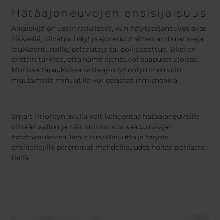
Hätäajoneuvojen ensisijaisuus
Aikatekijä on usein ratkaiseva, kun hälytysajoneuvot ovat
liikkeellä; olivatpa hälytysajoneuvot sitten ambulansseja
loukkaantuneille, paloautoja tai poliisisaattue. Siksi on
erittäin tärkeää, että nämä ajoneuvot saapuvat ajoissa.
Monissa tapauksissa vasteajan lyhentyminen vain
muutamalla minuutilla voi pelastaa ihmishenkiä.
Smart Priorityn avulla voit kohdentaa hätäajoneuvoille
vihreän aallon ja näin minimoida saapumisajan
hätätapauksissa, lisätä turvallisuutta ja tarjota
ensihoitajille paremmat mahdollisuudet hoitaa potilasta
tiellä.