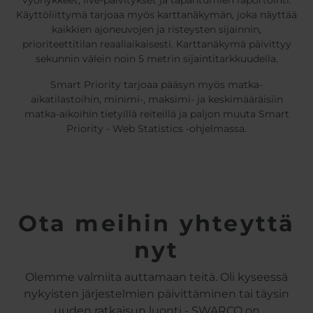
vyöhykkeet, live-päivitykset ja tapahtumien raportointi.
Käyttöliittymä tarjoaa myös karttanäkymän, joka näyttää
kaikkien ajoneuvojen ja risteysten sijainnin,
prioriteettitilan reaaliaikaisesti. Karttanäkymä päivittyy
sekunnin välein noin 5 metrin sijaintitarkkuudella.
Smart Priority tarjoaa pääsyn myös matka-
aikatilastoihin, minimi-, maksimi- ja keskimääräisiin
matka-aikoihin tietyillä reiteillä ja paljon muuta Smart
Priority - Web Statistics -ohjelmassa.
Ota meihin yhteyttä
nyt
Olemme valmiita auttamaan teitä. Oli kyseessä
nykyisten järjestelmien päivittäminen tai täysin
uuden ratkaisun luonti - SWARCO on