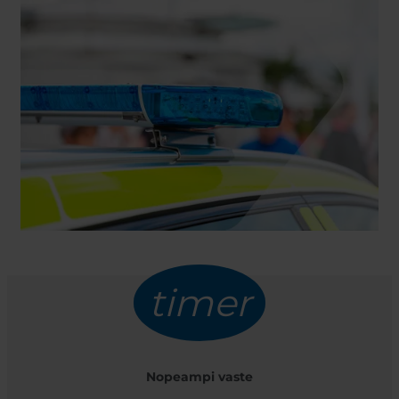
timer
Nopeampi vaste