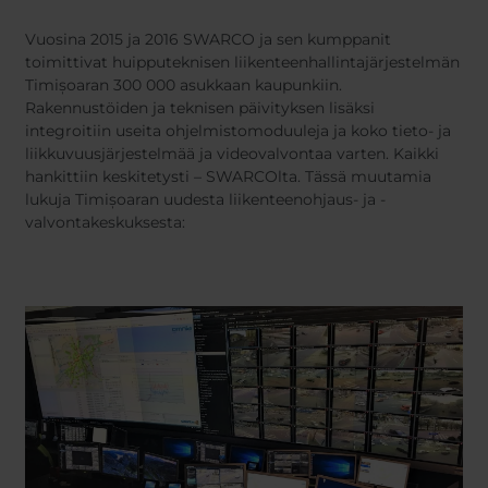
Belgium
Bulgaria
Svensk
Dansk
Chile
Czech Republic
Vuosina 2015 ja 2016 SWARCO ja sen kumppanit
Norweg
toimittivat huipputeknisen liikenteenhallintajärjestelmän
Finland
France
Român
Timișoaran 300 000 asukkaan kaupunkiin.
Nederl
Germany
Greece
Čeština
Rakennustöiden ja teknisen päivityksen lisäksi
Iceland
Italy
Español
integroitiin useita ohjelmistomoduuleja ja koko tieto- ja
liikkuvuusjärjestelmää ja videovalvontaa varten. Kaikki
Jamaica
Latvia
hankittiin keskitetysti – SWARCOlta. Tässä muutamia
Moldavia
Netherlands
lukuja Timișoaran uudesta liikenteenohjaus- ja -
Norway
Romania
valvontakeskuksesta:
Slovenia
Spain
Switzerland
Turkey
Kosovo
Ukraine
United States of
Other Europe
America
Rest of the
world