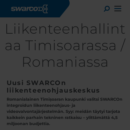
Hyppää pääsisältöön
Toggle
Liikenteenhallint
aa Timisoarassa /
Romaniassa
Uusi SWARCOn
liikenteenohjauskeskus
Romanialainen Timișoaran kaupunki valitsi SWARCOn
integroidun liikenteenohjaus- ja
Choose your country:
Choose 
videovalvontajärjestelmän. Syy: meidän täytyi tarjota
Africa
Albania
kaikkein parhain tekninen ratkaisu – ylittämättä 4,5
English
Austria
Armenia
miljoonan budjettia.
Deutsc