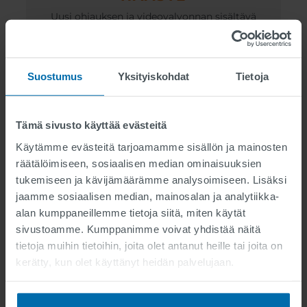
Uusi ohjauksen ja videovalvonnan sisältävä
liikenteenohjauskeskus Timisoaraan
PALVELUT
Suostumus
Yksityiskohdat
Tietoja
Modernin, älykkään
liikenteenhallintajärjestelmän suunnittelu ja
toteutus
Tämä sivusto käyttää evästeitä
Käytämme evästeitä tarjoamamme sisällön ja mainosten
räätälöimiseen, sosiaalisen median ominaisuuksien
TEKNOLOGIA
tukemiseen ja kävijämäärämme analysoimiseen. Lisäksi
Ohjelmistomoduulit SPOT-
jaamme sosiaalisen median, mainosalan ja analytiikka-
viestintäjärjestelmään ja valokuitu, OMNIA-
alan kumppaneillemme tietoja siitä, miten käytät
UTOPIA, joukkoliikenteen hallintajärjestelmä
sivustoamme. Kumppanimme voivat yhdistää näitä
FLASH, tieto- ja liikkuvuusjärjestelmä
MISTIC, risteysliikenteen ohjausjärjestelmä
tietoja muihin tietoihin, joita olet antanut heille tai joita on
(uusimman sukupolven liikenteenohjaimet,
kerätty, kun olet käyttänyt heidän palvelujaan.
LED-liikennevalot, akustiset laitteet,
jalankulkijoiden painikkeet), muuttuvat LED-
opasteet, automaattinen rekisterikilpien