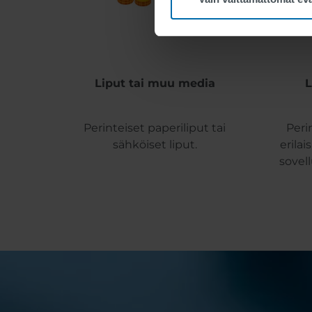
Liput tai muu media
L
Perinteiset paperiliput tai
Peri
sähköiset liput.
erilai
sovell