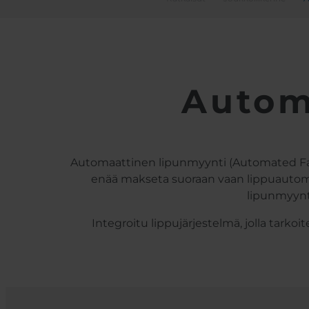
Autom
Automaattinen lipunmyynti (Automated Fare C
enää makseta suoraan vaan lippuautom
lipunmyynti
Integroitu lippujärjestelmä, jolla tarkoi