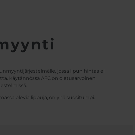
myynti
nmyyntijärjestelmälle, jossa lipun hintaa ei
ta. Käytännössä AFC on oletusarvoinen
jestelmissä.
oimassa olevia lippuja, on yhä suositumpi.