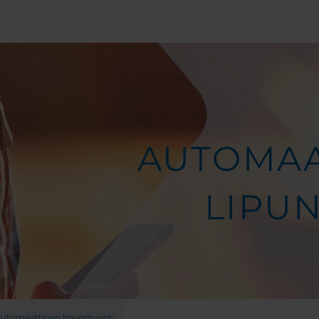
AUTOMAA
LIPU
utomaattinen lipunmyynti