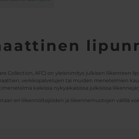
aattinen lipun
ollection, AFC) on yleisnimitys julkisen liikenteen lipu
aattien, verkkopalvelujen tai muiden menetelmien kaut
menetelmä kaikissa nykyaikaisissa julkisissa liikennejär
tetaan eri liikennöitsijöiden ja liikennemuotojen välillä v