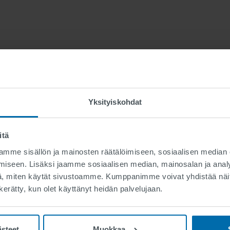
Pääkomponentit
Yksityiskohdat
itä
mme sisällön ja mainosten räätälöimiseen, sosiaalisen median
iseen. Lisäksi jaamme sosiaalisen median, mainosalan ja analy
, miten käytät sivustoamme. Kumppanimme voivat yhdistää näitä t
n kerätty, kun olet käyttänyt heidän palvelujaan.
ästeet
Muokkaa