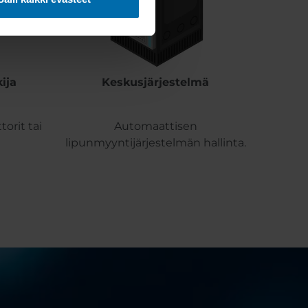
ija
Keskusjärjestelmä
torit tai
Automaattisen
lipunmyyntijärjestelmän hallinta.