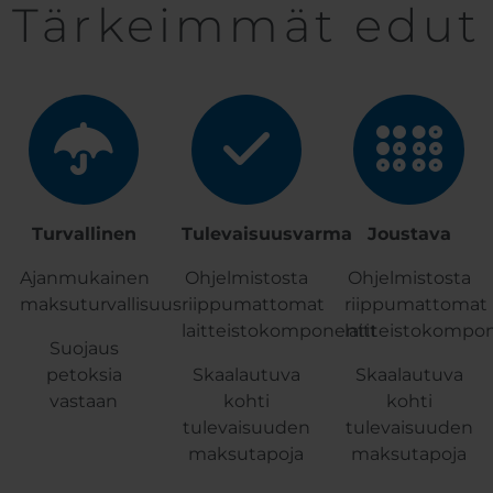
Tärkeimmät edut
Turvallinen
Tulevaisuusvarma
Joustava
Ajanmukainen
Ohjelmistosta
Ohjelmistosta
maksuturvallisuus
riippumattomat
riippumattomat
laitteistokomponentit
laitteistokompo
Suojaus
petoksia
Skaalautuva
Skaalautuva
vastaan
kohti
kohti
tulevaisuuden
tulevaisuuden
maksutapoja
maksutapoja