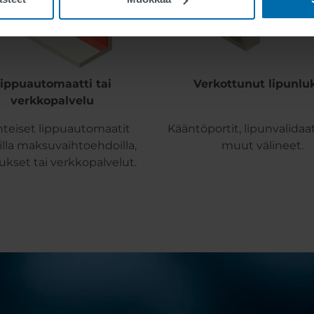
ippuautomaatti tai
Verkottunut lipunluk
verkkopalvelu
nteiset lippuautomaatit
Kääntöportit, lipunvalidaat
silla maksuvaihtoehdoilla,
muut välineet.
ukset tai verkkopalvelut.