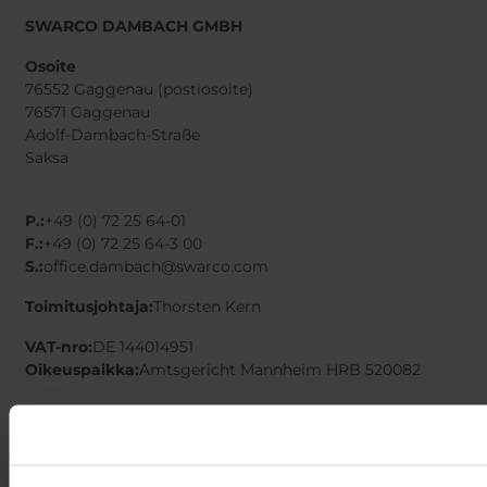
SWARCO DAMBACH GMBH
Osoite
76552 Gaggenau (postiosoite)
76571 Gaggenau
Adolf-Dambach-Straße
Saksa
P.:
+49 (0) 72 25 64-01
F.:
+49 (0) 72 25 64-3 00
S.:
office.dambach@swarco.com
Toimitusjohtaja:
Thorsten Kern
VAT-nro:
DE 144014951
Oikeuspaikka:
Amtsgericht Mannheim HRB 520082
Lataa