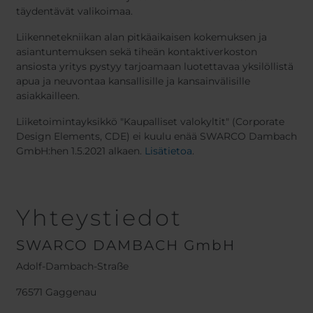
täydentävät valikoimaa.
Liikennetekniikan alan pitkäaikaisen kokemuksen ja
asiantuntemuksen sekä tiheän kontaktiverkoston
ansiosta yritys pystyy tarjoamaan luotettavaa yksilöllistä
apua ja neuvontaa kansallisille ja kansainvälisille
asiakkailleen.
Liiketoimintayksikkö "Kaupalliset valokyltit" (Corporate
Design Elements, CDE) ei kuulu enää SWARCO Dambach
GmbH:hen 1.5.2021 alkaen.
Lisätietoa
.
Yhteystiedot
SWARCO DAMBACH GmbH
Adolf-Dambach-Straße
76571 Gaggenau