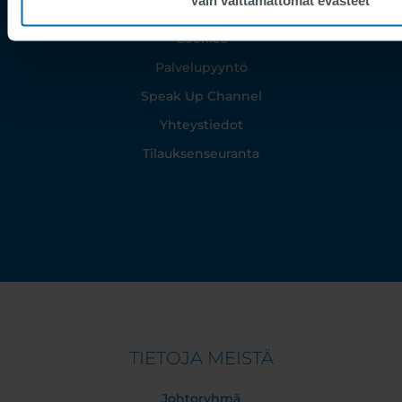
Supplier Registration
Cookies
Palvelupyyntö
Speak Up Channel
Yhteystiedot
Tilauksenseuranta
TIETOJA MEISTÄ
Johtoryhmä