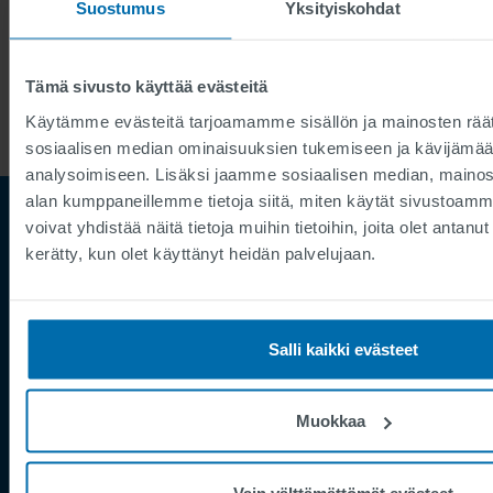
Suostumus
Yksityiskohdat
Lataa
Tämä sivusto käyttää evästeitä
Käytämme evästeitä tarjoamamme sisällön ja mainosten räät
sosiaalisen median ominaisuuksien tukemiseen ja kävijäm
analysoimiseen. Lisäksi jaamme sosiaalisen median, mainosa
alan kumppaneillemme tietoja siitä, miten käytät sivusto
voivat yhdistää näitä tietoja muihin tietoihin, joita olet antanut h
kerätty, kun olet käyttänyt heidän palvelujaan.
Salli kaikki evästeet
Footer
Käyttöehdot
Muokkaa
Julkaisutiedot
Tietosuoja
Vain välttämättömät evästeet