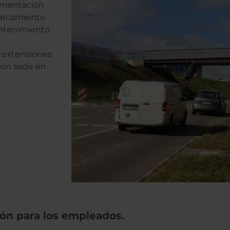
ementación
parcamiento
antenimiento
 extensiones
con sede en
ión para los empleados.