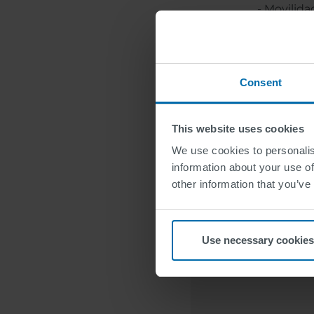
- Movilida
Poniendo las e
Consent
A menudo,
sistema in
This website uses cookies
instalado
particular
We use cookies to personalis
modernos 
information about your use of
para las c
other information that you’ve
Use necessary cookies