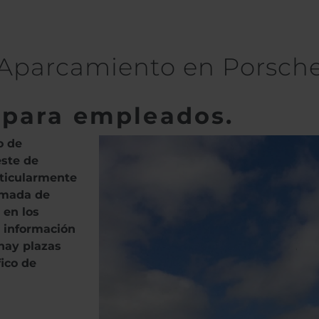
Aparcamiento en Porsch
 para empleados.
o de
este de
rticularmente
nimada de
 en los
a información
hay plazas
ico de