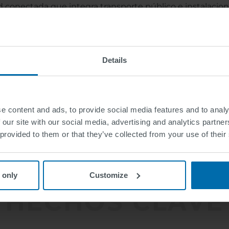
d conectada que integra transporte público e instalacion
misiones bajo control
Details
 un sistema de guía de aparcamiento es la primera pied
tegrado de información y guía de tráfico en toda la ciud
 por SWARCO en la ciudad suiza de Thun, considerando si
es como eventos, incidentes de tráfico u obras de constr
e content and ads, to provide social media features and to analy
sistemas de guía de aparcamiento listos para SIT-C ser
 our site with our social media, advertising and analytics partn
omunidades para enfrentar el polvo fino y el impacto de 
 provided to them or that they’ve collected from your use of their
 only
Customize
HECHOS CLAVE