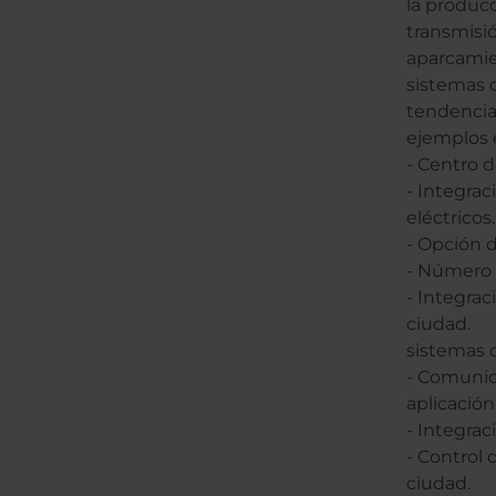
la producc
transmisi
aparcamie
sistemas 
tendencia
ejemplos 
- Centro 
- Integra
eléctricos.
- Opción d
- Número 
- Integra
ciudad.
sistemas d
- Comunic
aplicació
- Integra
- Control 
ciudad.