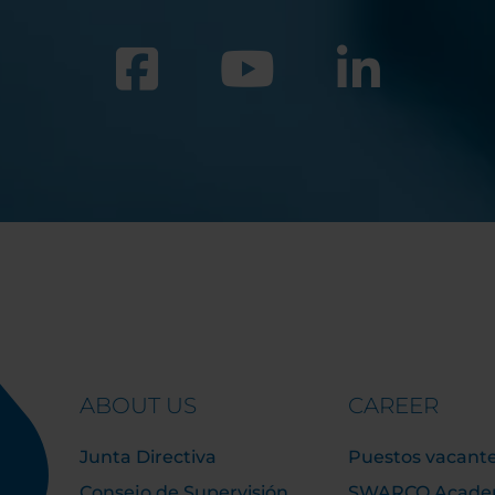
ABOUT US
CAREER
Junta Directiva
Puestos vacant
Consejo de Supervisión
SWARCO Acad