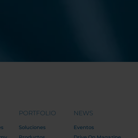
PORTFOLIO
NEWS
es
Soluciones
Eventos
emy
Productos
Drive On Magazine