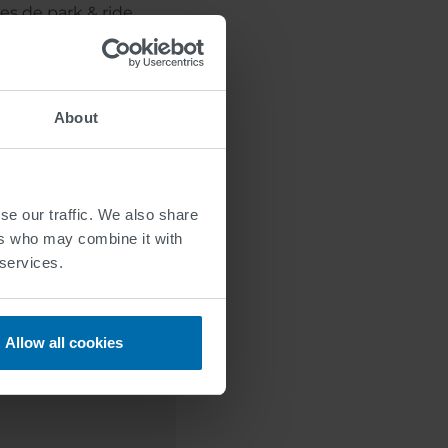
es de park & ride.
About
ra angular para un
ad, ya que ha sido
tuaciones de tráfico
ucción. Los
se our traffic. We also share
án una gran ayuda
ers who may combine it with
las emisiones.
 services.
Allow all cookies