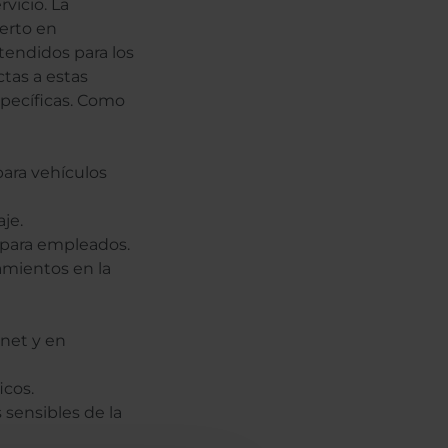
vicio. La
erto en
endidos para los
tas a estas
specíficas. Como
para vehículos
je.
 para empleados.
amientos en la
net y en
icos.
 sensibles de la