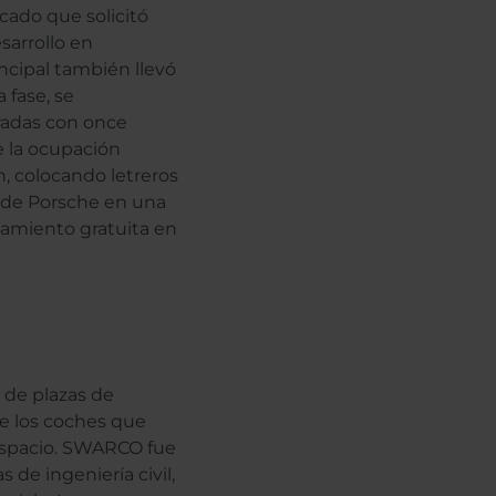
cado que solicitó
sarrollo en
ncipal también llevó
 fase, se
radas con once
 la ocupación
, colocando letreros
s de Porsche en una
camiento gratuita en
d de plazas de
re los coches que
 espacio. SWARCO fue
 de ingeniería civil,