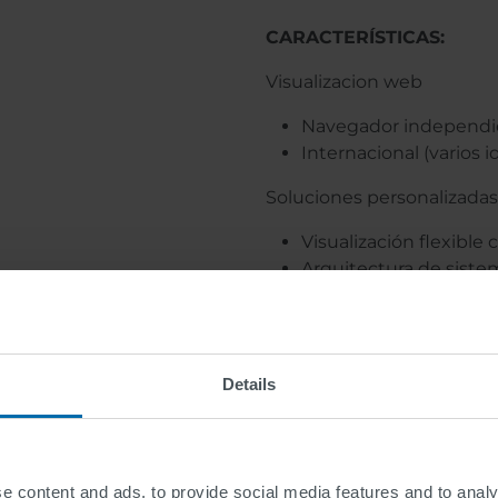
CARACTERÍSTICAS:
Visualizacion web
Navegador independi
Internacional (varios 
Soluciones personalizadas
Visualización flexible 
Arquitectura de siste
Interfaces abiertas y
Fácil integración de objet
Descripciones de secu
Details
de salas, prevención de
proceso)
Alta disponibilidad
e content and ads, to provide social media features and to analy