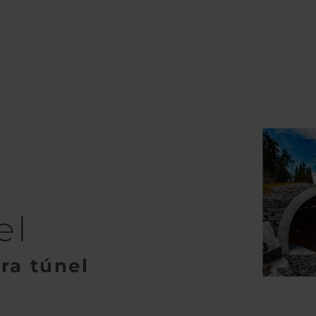
el
ra túnel