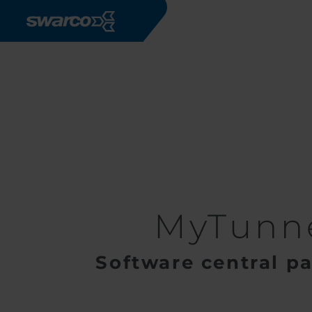
Pasar al contenido principal
Productos
MyTunnel
MyTunn
Software central pa