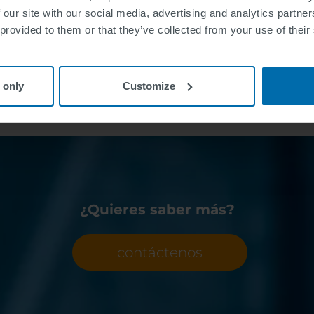
Conmutación
 our site with our social media, advertising and analytics partn
Redundancia (espera a
 para situaciones de
 provided to them or that they’ve collected from your use of their
mantenimiento.
Cumple con las más altas 
 only
Customize
¿Quieres saber más?
contáctenos