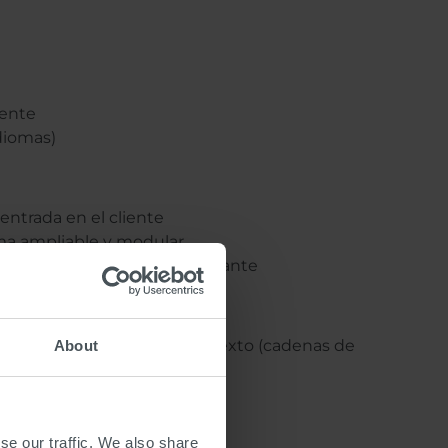
ente
idiomas)
centrada en el cliente
ma ampliable y modular
 PLC independiente del fabricante
os
encias lógicas basadas en texto (cadenas de
About
se our traffic. We also share