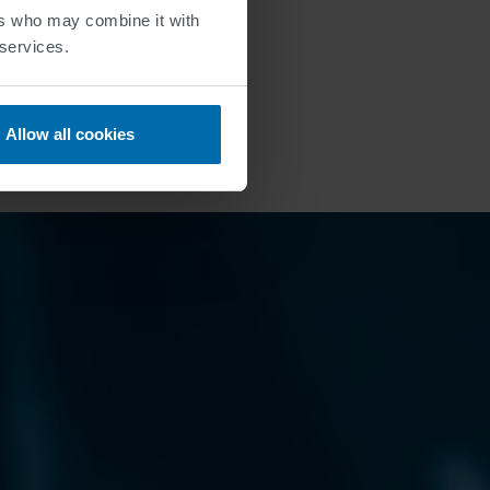
ers who may combine it with
ctiva)
 services.
exigencias de seguridad
Allow all cookies