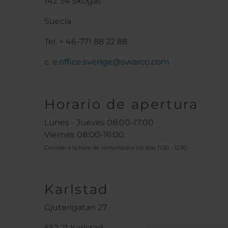
142 34 Skogås
Suecia
Tel. + 46-771 88 22 88
c. e.
office.sverige@swarco.com
Horario de apertura
Lunes - Jueves 08:00-17:00
Viernes 08:00-16:00.
Cerrado a la hora de comer
todos los días 11:30 - 12:30
Karlstad
Gjuterigatan 27
652 21 Karlstad