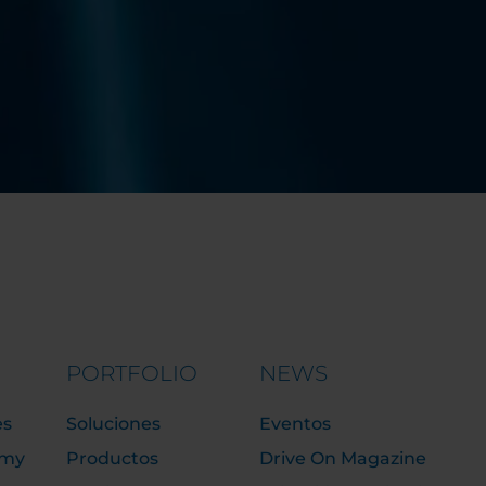
PORTFOLIO
NEWS
es
Soluciones
Eventos
emy
Productos
Drive On Magazine