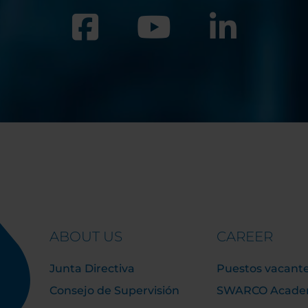
ABOUT US
CAREER
Junta Directiva
Puestos vacant
Consejo de Supervisión
SWARCO Acad