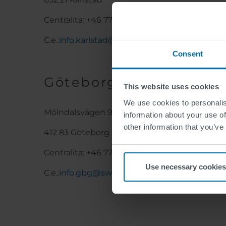
Centralita: +46 77 18 82 288
C.e.:
info.karlstad@swarco.com
Consent
Göteborg
This website uses cookies
We use cookies to personalis
Mölndalsvägen 93
information about your use of
other information that you’ve
412 83 Göteborg
Centralita: +46 77 18 82 288
Use necessary cookies
C.e.:
info.gbg@swarco.com