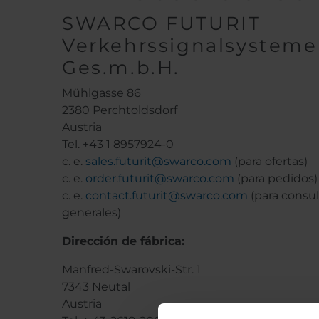
SWARCO FUTURIT
Verkehrssignalsysteme
Ges.m.b.H.
Mühlgasse 86
2380 Perchtoldsdorf
Austria
Tel. +43 1 8957924-0
c. e.
sales.futurit@swarco.com
(para ofertas)
c. e.
order.futurit@swarco.com
(para pedidos)
c. e.
contact.futurit@swarco.com
(para consul
generales)
Dirección de fábrica:
Manfred-Swarovski-Str. 1
7343 Neutal
Austria