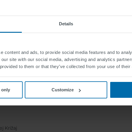
Details
 de comercio electrónico
e content and ads, to provide social media features and to analy
Ges.m.b.H
 our site with our social media, advertising and analytics partn
 provided to them or that they’ve collected from your use of their
 only
Customize
j Križaj