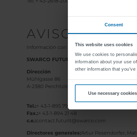
Tel. + 43-2618-20025-0
Consent
AVISO LEGAL
This website uses cookies
Información con arreglo al Art. 5 (1) de la Ley
We use cookies to personalis
SWARCO FUTURIT Verkehrssignalsysteme 
information about your use of
other information that you’ve
Dirección
Mühlgasse 86
A-2380 Perchtoldsdorf, Austria
Use necessary cookies
Tel.:
+ 43-1-895 79 24
Fax.:
+ 43-1-894 21 48
c.e.:
contact.futurit@swarco.com
Directores generales:
Artur Pesendorfer, Mate