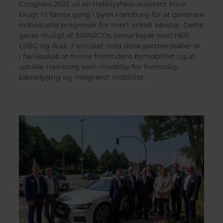
Belgium
Bulgaria
Svensk
Congress 2021, vil en trafiklysfase-assistent blive
Norweg
brugt til første gang i byen Hamburg for at generere
Chile
Czech Republic
Român
individuelle prognoser for hvert enkelt køretøj. Dette
Finland
France
Nederl
gøres muligt af SWARCOs samarbejde med HER,
Suomi
Germany
Greece
LSBG og Audi. Formålet med disse partnerskaber er
Čeština
i fællesskab at forme fremtidens bymobilitet og at
Iceland
Italy
Español
udvikle Hamborg som modelby for fremtidig,
Jamaica
Latvia
bæredygtig og integreret mobilitet.
Moldavia
Netherlands
Norway
Romania
Slovenia
Spain
Switzerland
Turkey
Kosovo
Ukraine
United States of
Other Europe
America
Rest of the
world