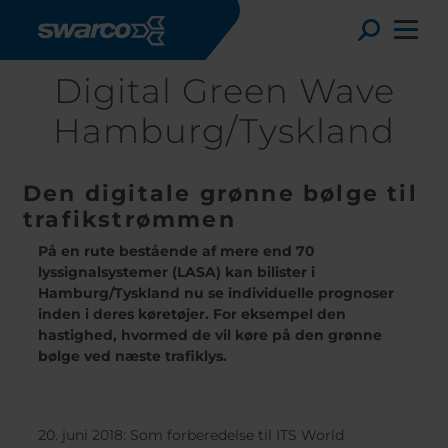
Gå til hovedindhold
Toggle
Digital Green Wave
Hamburg/Tyskland
Den digitale grønne bølge til
trafikstrømmen
På en rute bestående af mere end 70
lyssignalsystemer (LASA) kan bilister i
Hamburg/Tyskland nu se individuelle prognoser
inden i deres køretøjer. For eksempel den
hastighed, hvormed de vil køre på den grønne
bølge ved næste trafiklys.
Choose your country:
Choose 
Africa
Albania
English
Austria
Armenia
Deutsc
20. juni 2018: Som forberedelse til ITS World