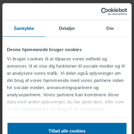
eller -app.
Dette er hvad der gør SWARCO-
prognosen så speciel
Samtykke
Detaljer
Om
Den her beskrevne prognose kan behandle
alle typer vejkryds og kontroller uden at vide
præcis, hvordan de enkelte vejkryds ser ud
Denne hjemmeside bruger cookies
eller programmeres. Det er derfor universelt
og overførbart. SWARCO-prognosen er et
Vi bruger cookies til at tilpasse vores indhold og
selvlærende system og evaluerer også sig
annoncer, til at vise dig funktioner til sociale medier og til
selv.
at analysere vores trafik. Vi deler også oplysninger om
din brug af vores hjemmeside med vores partnere inden
Vi og vores projektpartnere kender til
for sociale medier, annonceringspartnere og
potentialet i denne teknologi - nu er vi kun
analysepartnere. Vores partnere kan kombinere disse
nødt til at håbe, at mange flere byer vil give
det grønne lys til Green Wave ...
data med andre oplysninger, du har givet dem, eller som
de har indsamlet fra din brug af deres tjenester.
Tillad alle cookies