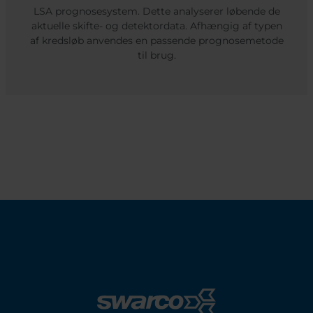
LSA prognosesystem. Dette analyserer løbende de
aktuelle skifte- og detektordata. Afhængig af typen
af kredsløb anvendes en passende prognosemetode
til brug.