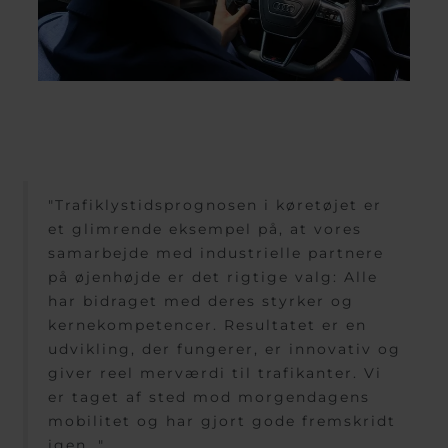
"Trafiklystidsprognosen i køretøjet er
et glimrende eksempel på, at vores
samarbejde med industrielle partnere
på øjenhøjde er det rigtige valg: Alle
har bidraget med deres styrker og
kernekompetencer. Resultatet er en
udvikling, der fungerer, er innovativ og
giver reel merværdi til trafikanter. Vi
er taget af sted mod morgendagens
mobilitet og har gjort gode fremskridt
igen. "