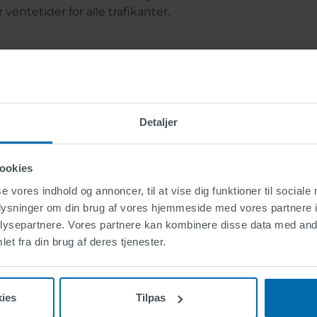
ventetider for alle trafikanter.
kører
nstallerede infrastruktur indeholder over 1.000 signala
Detaljer
-knapper, ca. 100 km fiberoptiske kommunikationslinje
40 styreenheder, trafiklysstolper og anden hardware. Fo
ookies
en for alle trafikanter har fodgængerlyset et FUTURLE
 ned til den næste grønne fase. 3, 2, 1 ... Gå! Nedtællings
se vores indhold og annoncer, til at vise dig funktioner til sociale
tilpasset til de adaptive skiftecyklusser i trafiklysene o
oplysninger om din brug af vores hjemmeside med vores partnere i
 signalfaserne på alle kryds i området. Ikke underligt, at
ysepartnere. Vores partnere kan kombinere disse data med andr
ringsbegreb for MBZ snart også vil blive anvendt i de an
et fra din brug af deres tjenester.
Falah Town og Khalifa City - for større sikkerhed og komfor
.
ies
Tilpas