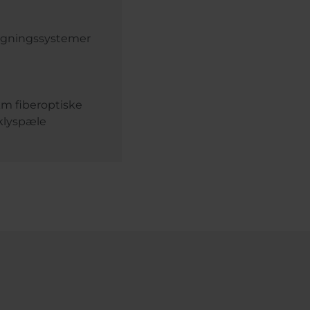
vågningssystemer
 km fiberoptiske
iklyspæle