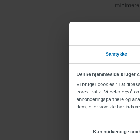
minimerer 
Nedtællingen 
SWARCOs i
Samtykke
fodgænger
kameraer, 
Denne hjemmeside bruger c
sikkerhed
der tæller
Vi bruger cookies til at tilpas
nøjagtigt 
vores trafik. Vi deler også 
længder af
annonceringspartnere og anal
trafiksty
dem, eller som de har indsaml
Dhabi, Al 
trafikanter
Kun nødvendige cook