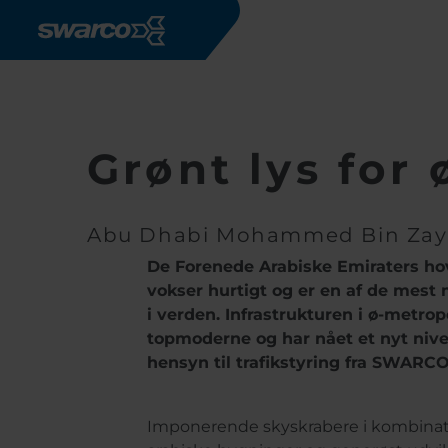
Gå til hovedindhold
Grønt lys for 
Abu Dhabi Mohammed Bin Zayed
De Forenede Arabiske Emiraters h
vokser hurtigt og er en af de mest
i verden. Infrastrukturen i ø-metro
topmoderne og har nået et nyt ni
hensyn til trafikstyring fra SWARCO
Imponerende skyskrabere i kombina