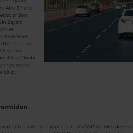
klede gader
ede Abu Dhabi.
løbet af den
Bin Zayed
som et
n strømmer
n strømmer de
fik under
ndtil Abu Dhabi
bringe noget
e så et
fremtiden
d den lokale projektpartner, TAMASPRO, blev der im