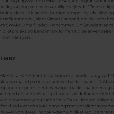
t trafikstyringssystem i MBZ. Resultatet: Signifikant fo
trafiklysstyring ved byens utalllige vejkryds. "Den særlig
øsning, der ville klare det hurtige tempo i byudvikling 
 trafikmængde", siger Gianni Canepari, projektleder h
som SWARCO har fundet. Mohammed Bin Zayeds avancere
m pilotprojekt og benchmark for fremtidige anvendelser
t of Transport.
il MBZ
ZARs UTOPIA-kontrolsoftware er allerede i brug ved 40 
åledes i realtid på den respektive trafiksituation. Dette b
ponenter permanent overvåger trafiksituationen og re
hed med en kontrolstrategi baseret på definerede kriter
ved netværksstyring inden for MBA er klare: de tidliger
 fortid. Ud over den lokale styringsstrategi sikrer systeme
re over korridorer i nabokrydsene, hvilket reducerer anta