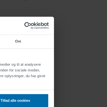
nordninger, 486
Om
r, 80 CCTV-
r yderligere at øge
D-nedtællingsmodul,
funktionen er
 medier og til at analysere
g de ændrede
nden for sociale medier,
 det innovative
e oplysninger, du har givet
dre bomområder i Abu
t for alle
Tillad alle cookies