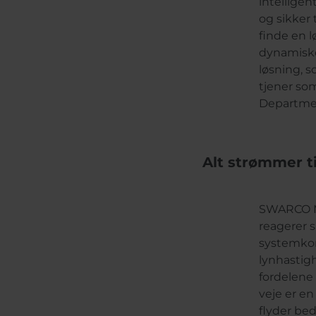
intelligen
og sikker 
finde en l
dynamiske
løsning, 
tjener so
Departmen
Alt strømmer t
SWARCO MI
reagerer s
systemkom
lynhastig
fordelene 
veje er en
flyder bed