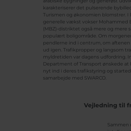
arabiske bygninger og generøst udvi
karakteriserer det pulserende bybill
Turismen og økonomien blomstrer. I 
generelle vækst vokser Mohammed 
(MBZ)-distriktet også mere og mere 
populært boligområde. Om morgene
pendlerne ind i centrum, om aftene
ud igen. Trafikpropper og langsom tra
myldretiden var dagens udfordring. I
Department of Transport ønskede at 
nyt ind i deres trafikstyring og started
samarbejde med SWARCO.
Vejledning til 
Sammen me