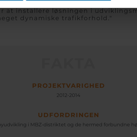
r at installere løsningen i udvikling
eget dynamiske trafikforhold."
FAKTA
PROJEKTVARIGHED
2012-2014
UDFORDRINGEN
 byudvikling i MBZ-distriktet og de hermed forbundne h