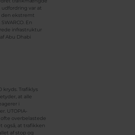
rbedret trafikmængde
e udfordring var at
og den ekstremt
os SWARCO. En
de infrastruktur
 af Abu Dhabi
kryds. Trafiklys
etyder, at alle
agerer i
ier. UTOPIA-
e ofte overbelastede
t også, at trafikken
llet af stop og