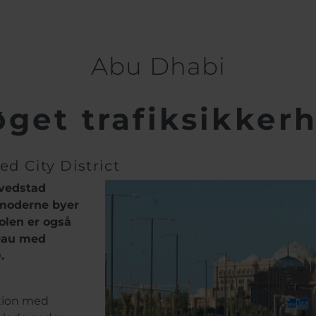
Abu Dhabi
øget trafiksikker
 City District
ovedstad
 moderne byer
polen er også
veau med
.
tion med