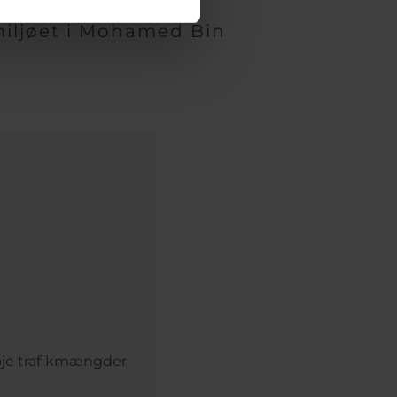
smiljøet i Mohamed Bin
øje trafikmængder