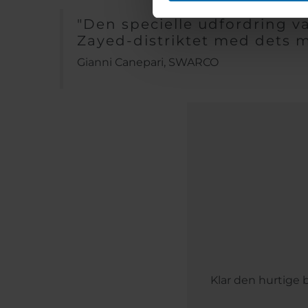
"Den specielle udfordring va
Zayed-distriktet med dets m
Gianni Canepari, SWARCO
Klar den hurtige