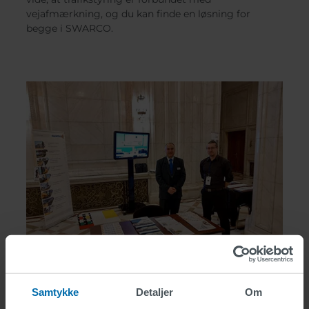
vejafmærkning, og du kan finde en løsning for
begge i SWARCO.
Samtykke
Detaljer
Om