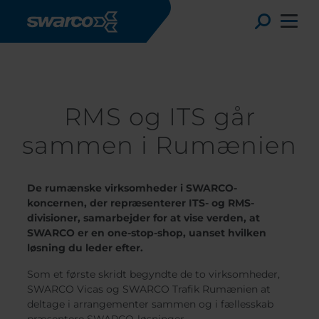
Gå til hovedindhold
Nyheder & Referencer
RMS og ITS går sammen i Rumænien
Toggle
RMS og ITS går
sammen i Rumænien
De rumænske virksomheder i SWARCO-
koncernen, der repræsenterer ITS- og RMS-
divisioner, samarbejder for at vise verden, at
SWARCO er en one-stop-shop, uanset hvilken
løsning du leder efter.
Choose your country:
Choose 
Som et første skridt begyndte de to virksomheder,
Africa
Albania
SWARCO Vicas og SWARCO Trafik Rumænien at
English
Austria
Armenia
deltage i arrangementer sammen og i fællesskab
Deutsc