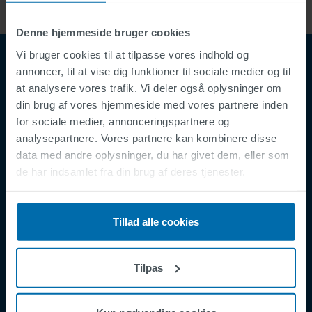
Denne hjemmeside bruger cookies
Vi bruger cookies til at tilpasse vores indhold og
annoncer, til at vise dig funktioner til sociale medier og til
at analysere vores trafik. Vi deler også oplysninger om
din brug af vores hjemmeside med vores partnere inden
for sociale medier, annonceringspartnere og
analysepartnere. Vores partnere kan kombinere disse
data med andre oplysninger, du har givet dem, eller som
Footer
de har indsamlet fra din brug af deres tjenester.
Vilkår og Betingelser
Juridisk Erklæring
Fortrolighedspolitik
Tillad alle cookies
Supplier Registration
Cookies
Tilpas
Security Incident Report
Speak Up Channel