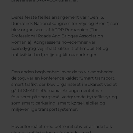
præsentere SWARCO-løsninger.
Belgium
Bulgaria
Svensk
Norweg
Chile
Czech Republic
Român
Finland
France
Deres første fælles arrangement var "Den 15.
Magyar
Čeština
Rumænsk Nationalkongress for Veje og Broer", som
Germany
Greece
blev organiseret af APDP Rumænien (The
Iceland
Italy
Professional Roads And Bridges Association
Jamaica
Latvia
Romania). Kongressens hovedemner var:
bæredygtig vejinfrastruktur, trafikmobilitet og
Moldavia
Netherlands
trafiksikkerhed, miljø og klimaændringer.
Norway
Romania
Slovenia
Spain
Den anden begivenhed, hvor de to virksomheder
Switzerland
Turkey
deltog, var en konference kaldet "Smart transport,
Kosovo
Ukraine
smart trafik", der blev organiseret i Bukarest ved at
gå til SMART-eRomania. Arrangementet var
United States of
Other Europe
fokuseret på spørgsmål vedrørende bytrafikstyring
som smart parkering, smart kørsel, elbiler og
America
miljøvenlige transportsystemer.
Rest of the
world
Hovedformålet med dette initiativ er at lade folk
vide, at trafikstyring er forbundet med