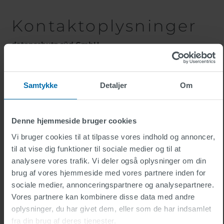
Kontaktoplysninger
datenschutz süd GmbH
Wörthstraße 15
D-97082 Würzburg
Tlf .: +49 931 304 976 0
Samtykke
Detaljer
Om
office@datenschutz-sued.de
Denne hjemmeside bruger cookies
Vi bruger cookies til at tilpasse vores indhold og annoncer,
FIRST PRIVACY GmbH
Konsul-Smidt-Straße 88
til at vise dig funktioner til sociale medier og til at
D-28217 Bremen
analysere vores trafik. Vi deler også oplysninger om din
Tlf .: +49 421 696 632 80
brug af vores hjemmeside med vores partnere inden for
sociale medier, annonceringspartnere og analysepartnere.
office@first-privacy.com
Vores partnere kan kombinere disse data med andre
oplysninger, du har givet dem, eller som de har indsamlet
fra din brug af deres tjenester.