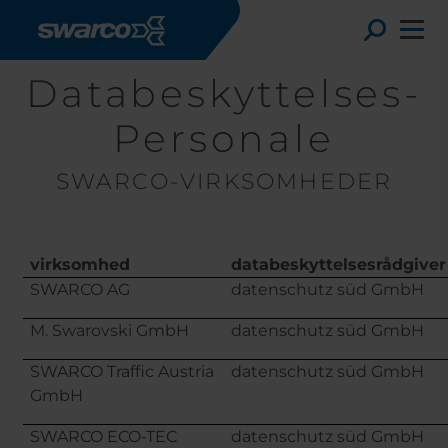
Gå til hovedindhold
Toggl
Databeskyttelses-
Personale
SWARCO-VIRKSOMHEDER
virksomhed
databeskyttelsesrådgiver
SWARCO AG
datenschutz süd GmbH
M. Swarovski GmbH
datenschutz süd GmbH
Choose your country:
Choos
SWARCO Traffic Austria
datenschutz süd GmbH
Africa
Albania
GmbH
Englis
Austria
Armenia
Deuts
SWARCO ECO-TEC
datenschutz süd GmbH