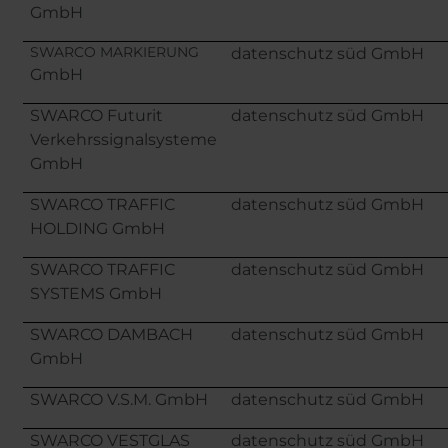
Belgium
Bulgaria
Svens
GmbH
Norwe
Chile
Czech Republ
Româ
SWARCO MARKIERUNG
datenschutz süd GmbH
Finland
France
Magya
GmbH
Germany
Greece
Iceland
Italy
SWARCO Futurit
datenschutz süd GmbH
Verkehrssignalsysteme
Jamaica
Latvia
GmbH
Moldavia
Netherlands
Norway
Romania
SWARCO TRAFFIC
datenschutz süd GmbH
Slovenia
Spain
HOLDING GmbH
Switzerland
Turkey
SWARCO TRAFFIC
datenschutz süd GmbH
Kosovo
Ukraine
SYSTEMS GmbH
United States of
Other Europe
SWARCO DAMBACH
datenschutz süd GmbH
America
GmbH
Rest of the
world
SWARCO V.S.M. GmbH
datenschutz süd GmbH
SWARCO VESTGLAS
datenschutz süd GmbH