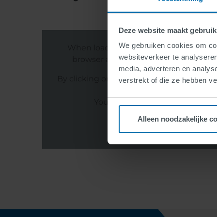
Deze website maakt gebruik
We gebruiken cookies om cont
When loading this video, data is exc
websiteverkeer te analyseren
browser and the streaming provider (s
media, adverteren en analys
By clicking on "Agree and play" you agre
verstrekt of die ze hebben v
with third parties.
You can deactivate this function
Alleen noodzakelijke c
Agree and pla