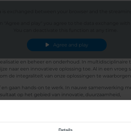
a is exchanged between your browser and the streaming p
on "Agree and play" you agree to the data exchange with t
You can deactivate this function at any time.
Agree and play
alisatie en beheer en onderhoud. In multidisciplinaire
ze naar een innovatieve oplossing toe. Al in een vroeg
om de integraliteit van onze oplossingen te waarborgen
ef en gaan hands-on te werk. In nauwe samenwerking m
esultaat op het gebied van innovatie, duurzaamheid,
 door onze grote Infra
Details