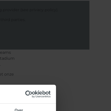
rovider (see privacy policy).
hird parties.
 teams
 stadium
.
et onze
Over