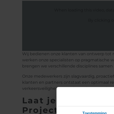
When loading this video, dat
By clicking 
Wij bedienen onze klanten van ontwerp tot re
werken onze specialisten op pragmatische wij
brengen we verschillende disciplines samen 
Onze medewerkers zijn slagvaardig, proacti
klanten en partners ontstaat een optimaal r
verkeersveiligheid en verkeersdoorstroming.
Laat je inspireren
Projecten!
Toestemming