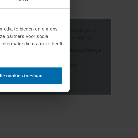
 media te bieden en om ons
video, data is exchanged between your
ze partners voor social
reaming provider (see privacy policy).
nformatie die u aan ze heeft
 and play" you agree to the data exchange
with third parties.
tivate this function at any time.
lle cookies toestaan
Agree and play