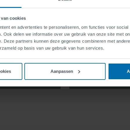
 van cookies
ent en advertenties te personaliseren, om functies voor social
hanged between your
When loading this 
. Ook delen we informatie over uw gebruik van onze site met on
ee privacy policy).
browser and the st
e. Deze partners kunnen deze gegevens combineren met andere i
e to the data exchange
By clicking on "Agree
erzameld op basis van uw gebruik van hun services.
 at any time.
You can deac
ookies
Aanpassen
A
y