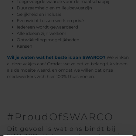
Toegevoegde waarde voor de maatschappij
Duurzaamheid en milieubewustzijn
Gelijkheid en inclusie
Evenwicht tussen werk en privé
Iedereen wordt gewaardeerd
Alle ideeën zijn welkom
Ontwikkelingsmogelijkheden
Kansen
Wil je weten wat het beste is aan SWARCO?
We vinken
al deze vakjes aan! Omdat we ze net zo belangrijk vinden
als de moeite waard, en omdat we willen dat onze
medewerkers zich hier 100% thuis voelen.
#ProudOfSWARCO
Dit gevoel is wat ons bindt bij