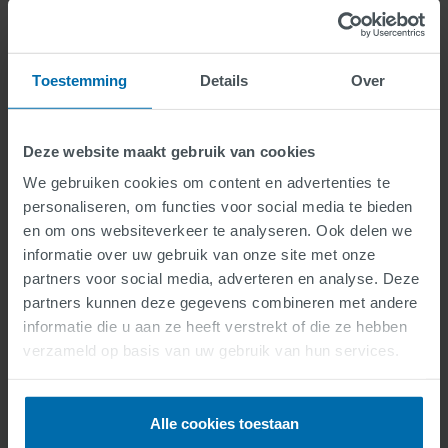
SWARCO. Het gevoel van trots in
de meest positieve zin. Trots op
ons WIJ, trots op ons
doelgerichte werk en trots op
Toestemming
Details
Over
SWARCO. En we kijken uit naar
nog veel meer “Proud of
Moments” met een voortdurend
Deze website maakt gebruik van cookies
groeiend team. Heb je interesse
We gebruiken cookies om content en advertenties te
om daar deel van uit te maken?
personaliseren, om functies voor social media te bieden
Bekijk dan onze vacatures en
en om ons websiteverkeer te analyseren. Ook delen we
solliciteer snel en gemakkelijk.
informatie over uw gebruik van onze site met onze
partners voor social media, adverteren en analyse. Deze
partners kunnen deze gegevens combineren met andere
informatie die u aan ze heeft verstrekt of die ze hebben
Onze vacatures
verzameld op basis van uw gebruik van hun services.
Alle cookies toestaan