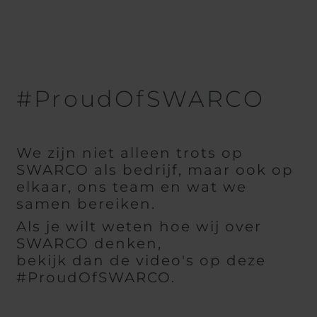
Belgium
Bulgaria
Chile
Czech Republic
Finland
France
Germany
Greece
Iceland
Italy
#ProudOfSWARCO
Jamaica
Latvia
Moldavia
Netherlands
Norway
Romania
We zijn niet alleen trots op
Slovenia
Spain
SWARCO als bedrijf, maar ook op
Switzerland
Turkey
elkaar, ons team en wat we
Kosovo
Ukraine
samen bereiken.
Als je wilt weten hoe wij over
United States of
Other Europe
SWARCO denken,
America
bekijk dan de video's op deze
Rest of the
#ProudOfSWARCO.
world