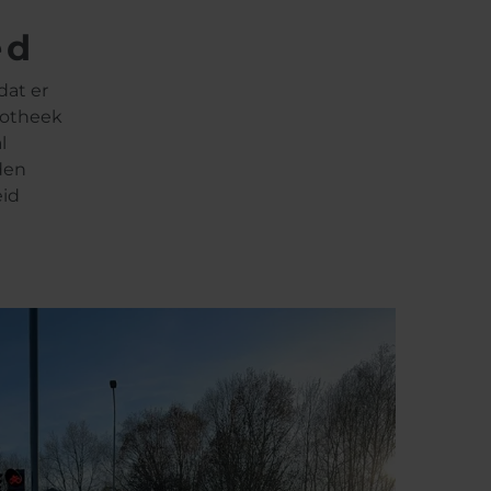
ed
dat er
iotheek
l
den
eid