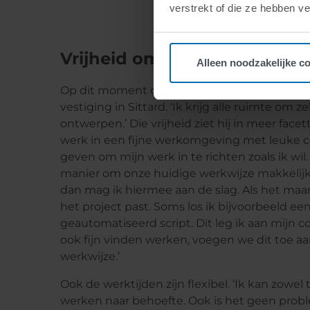
verstrekt of die ze hebben v
Vrijheid om te innoveren
Alleen noodzakelijke c
Op dit moment ontwerpt Tim verkeersregelin
vestiging in Sittard. ‘Ik krijg alle ruimte om 
ontwerpen.’ Die vrijheid ziet hij in meer facett
werk in een fijne werkomgeving met leuke col
geven om mijn werk in te richten zoals ik wil.
manier om onze huidige werkwijze makkelijker
dan mag ik hiermee aan de slag. Als het maa
het project past. Soms los ik bijvoorbeeld 
geautomatiseerd script. Dit leg ik aan mijn coll
ook fijn vinden werken, voegen we dit toe a
werkwijze.’
Ook de werktijden zijn flexibel. ‘Ik kan zowel 
werken naar behoefte. Ook is het geen proble