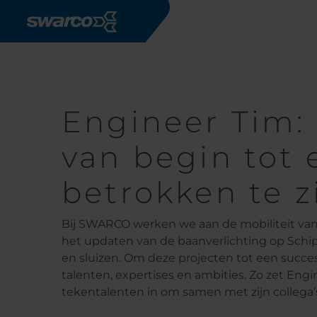
Overslaan en naar de inhoud gaan
Werken bij SWARCO
Tim
Engineer Tim: 
van begin tot 
betrokken te zi
Bij SWARCO werken we aan de mobiliteit va
het updaten van de baanverlichting op Sch
en sluizen. Om deze projecten tot een suc
talenten, expertises en ambities. Zo zet Eng
tekentalenten in om samen met zijn collega’