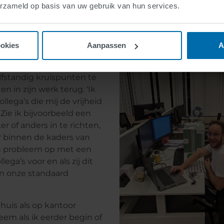
erzameld op basis van uw gebruik van hun services.
ookies
Aanpassen
A
stallaties voor onze
zelfstandig kruispunten te
en in zijn werk terug. ‘Ik
lega’s die mij de vrijheid
 Zie ik bijvoorbeeld een
 of anders in te richten,
r binnen de kaders van
een probleem op met een
ega’s voor en als zij dit
an onze standaard
thuis als op kantoor
em als ik eerder begin of