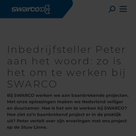
Overslaan en naar de inhoud gaan
Werken bij SWARCO
Peter
Toggle
Inbedrijfsteller Peter
aan het woord: zo is
het om te werken bij
SWARCO
Bij SWARCO werken we aan baanbrekende projecten.
Met onze oplossingen maken we Nederland veiliger
en duurzamer. Hoe is het om te werken bij SWARCO?
Choose your country:
Choose 
Hoe ziet zo’n baanbrekend project er in de praktijk
Africa
Albania
uit? Peter vertelt over zijn ervaringen met ons project
op de Stuw Linne.
Austria
Armenia