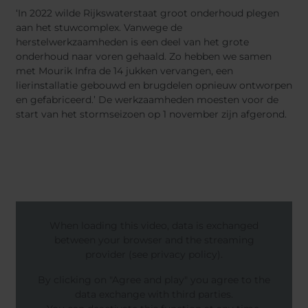
‘In 2022 wilde Rijkswaterstaat groot onderhoud plegen
aan het stuwcomplex. Vanwege de
herstelwerkzaamheden is een deel van het grote
onderhoud naar voren gehaald. Zo hebben we samen
met Mourik Infra de 14 jukken vervangen, een
lierinstallatie gebouwd en brugdelen opnieuw ontworpen
en gefabriceerd.’ De werkzaamheden moesten voor de
start van het stormseizoen op 1 november zijn afgerond.
When loading this video, data is exchanged
between your browser and the streaming
provider (see privacy policy).
By clicking on "Agree and play" you agree to the
data exchange with third parties.