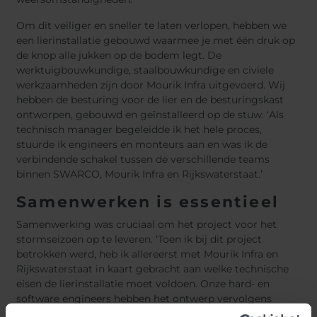
Om dit veiliger en sneller te laten verlopen, hebben we
een lierinstallatie gebouwd waarmee je met één druk op
de knop alle jukken op de bodem legt. De
werktuigbouwkundige, staalbouwkundige en civiele
werkzaamheden zijn door Mourik Infra uitgevoerd. Wij
hebben de besturing voor de lier en de besturingskast
ontworpen, gebouwd en geïnstalleerd op de stuw. ‘Als
technisch manager begeleidde ik het hele proces,
stuurde ik engineers en monteurs aan en was ik de
verbindende schakel tussen de verschillende teams
binnen SWARCO, Mourik Infra en Rijkswaterstaat.’
Samenwerken is essentieel
Samenwerking was cruciaal om het project voor het
stormseizoen op te leveren. ‘Toen ik bij dit project
betrokken werd, heb ik allereerst met Mourik Infra en
Rijkswaterstaat in kaart gebracht aan welke technische
eisen de lierinstallatie moet voldoen. Onze hard- en
software engineers hebben het ontwerp vervolgens
verder uitgewerkt, zodat onze monteurs de