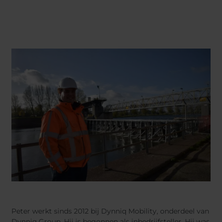
Belgium
Bulgaria
Chile
Czech Republic
Finland
France
Germany
Greece
Iceland
Italy
Jamaica
Latvia
Moldavia
Netherlands
Norway
Romania
Slovenia
Spain
Switzerland
Turkey
Kosovo
Ukraine
United States of
Other Europe
America
Rest of the
world
Peter werkt sinds 2012 bij Dynniq Mobility, onderdeel van
Dynniq Group. Hij is begonnen als inbedrijfsteller. Hij was