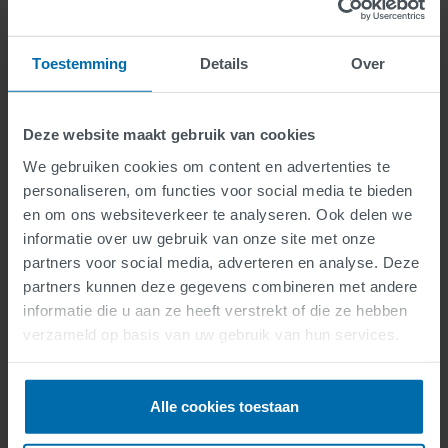
besturingskast volledig in eigen beheer konden bouwen.’
Wekelijks bespraken we met Mourik Infra en
Rijkswaterstaat de technische aanpak en voortgang.
Toestemming
Details
Over
Extra bijzonder was de samenwerking tussen
verschillende afdelingen van SWARCO. Vanwege de
Deze website maakt gebruik van cookies
tijdsdruk en onderhoudswerkzaamheden aan andere
objecten op en langs de Maas hebben we verschillende
We gebruiken cookies om content en advertenties te
teams ingezet. Zo hebben collega’s uit Wormerveer de
personaliseren, om functies voor social media te bieden
hard- en software geëngineerd. Een team uit
en om ons websiteverkeer te analyseren. Ook delen we
Barendrecht is naar Wormerveer gekomen om de
informatie over uw gebruik van onze site met onze
besturingskast volledig in eigen beheer te bouwen en
partners voor social media, adverteren en analyse. Deze
snel te kunnen schakelen met de engineers. Collega’s uit
Echt hebben meerdere keren geholpen met ad hoc
partners kunnen deze gegevens combineren met andere
werkzaamheden en overige ondersteuning. Dit was echt
informatie die u aan ze heeft verstrekt of die ze hebben
een mooie samenwerking!
verzameld op basis van uw gebruik van hun services.
Project in recordtempo
afgerond
Alle cookies toestaan
Door de goede samenwerking en strakke planning
hebben we de lierinstallatie in recordtempo gerealiseerd.