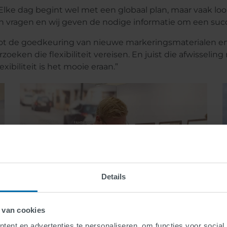
Elke dag begint wel met een globaal plan, maar vaak loo
 vragen en wij geven de nodige informatie om een succ
tot de goedkeuring van nieuwe markeringsmaterialen en 
en die flexibiliteit vereisen. En juist die afwisseling 
lexibiliteit is het mooie eraan.”
Details
 van cookies
ent en advertenties te personaliseren, om functies voor social