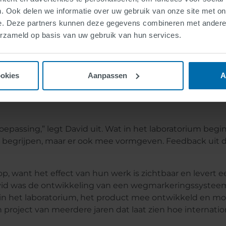
. Ook delen we informatie over uw gebruik van onze site met on
e. Deze partners kunnen deze gegevens combineren met andere i
erzameld op basis van uw gebruik van hun services.
orium en straat: 
ookies
Aanpassen
A
passing,” legt David uit. Wat in het laboratorium begint, 
 begrijpen, maar er ook mee vormgeven. Feedback uit de
s op, want het effect van hun werk is zichtbaar en levert 
vid was de ontwikkeling van een wegmarkeringssysteem v
in het laboratorium, het product mee ontwikkeld en mo
 project van meerdere jaren dat laat zien hoe internation