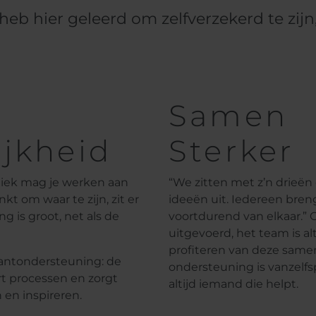
 heb hier geleerd om zelfverzekerd te zijn
Samen
ijkheid
Sterker
hniek mag je werken aan
“We zitten met z’n drieë
nkt om waar te zijn, zit er
ideeën uit. Iedereen bre
ng is groot, net als de
voortdurend van elkaar.” 
uitgevoerd, het team is al
profiteren van deze same
lantondersteuning: de
ondersteuning is vanzelfsp
rt processen en zorgt
altijd iemand die helpt.
en inspireren.