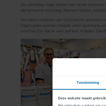
De werkdag volgt zelden een strikt schema. 
dynamische werkdag. Klanten bellen, hebben
De taken variëren van technische adviezen 
Daartussen komen steeds weer spontane verzoek
vind het fijn dat ik veel zelf kan indelen. Die f
Toestemming
Deze website maakt gebruik
We gebruiken cookies om cont