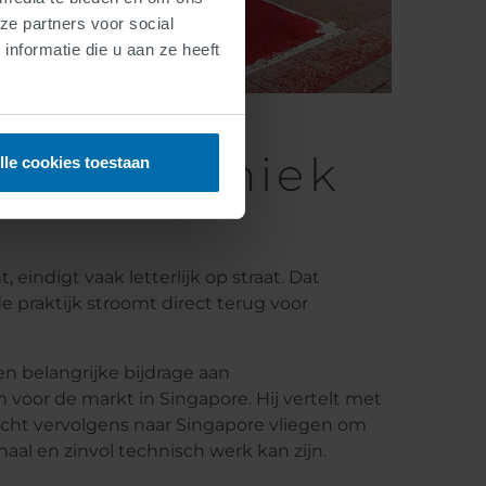
ze partners voor social
nformatie die u aan ze heeft
Waar techniek
lle cookies toestaan
eindigt vaak letterlijk op straat. Dat
 praktijk stroomt direct terug voor
een belangrijke bijdrage aan
oor de markt in Singapore. Hij vertelt met
cht vervolgens naar Singapore vliegen om
aal en zinvol technisch werk kan zijn.