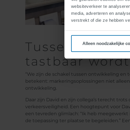
websiteverkeer te analyseren
media, adverteren en analys
verstrekt of die ze hebben v
Tussen laborat
Alleen noodzakelijke c
tastbaar wordt
“We zijn de schakel tussen ontwikkeling en toe
betekent: markeringsoplossingen niet alleen
ontwikkeling.
Daar zijn David en zijn collega’s terecht trot
verkeersveiligheid. Een hoogtepunt voor Da
een tevreden glimlach: “Ik heb meegewerkt 
de toepassing ter plaatse te begeleiden.” Een