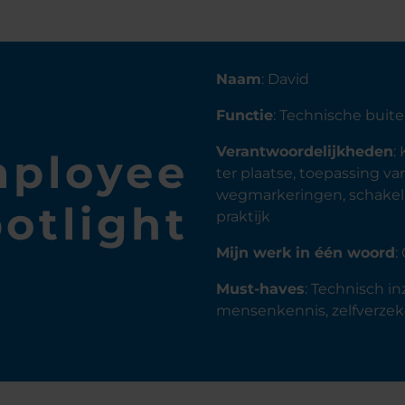
Naam
: David
Functie
: Technische buit
Verantwoordelijkheden
:
ployee
ter plaatse, toepassing 
wegmarkeringen, schakel 
otlight
praktijk
Mijn werk in één woord
:
Must-haves
: Technisch i
mensenkennis, zelfverzek