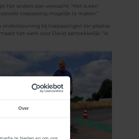
pt het anders dan verwacht. “Het is een
esvolle toepassing mogelijk te maken.”
ondersteuning bij toepassingen ter plaatse.
maakt het werk voor David aantrekkelijk: “Ik
Over
 media te bieden en om ons