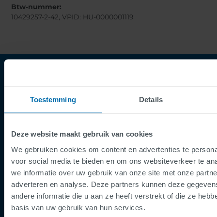
Btw-nummer:
10429257-2-42, VPID: HU-0000001119
Toestemming
Details
Deze website maakt gebruik van cookies
We gebruiken cookies om content en advertenties te persona
Footer
Terms & Conditions
voor social media te bieden en om ons websiteverkeer te an
Imprint
we informatie over uw gebruik van onze site met onze partne
Privacy Policy
adverteren en analyse. Deze partners kunnen deze gegeve
andere informatie die u aan ze heeft verstrekt of die ze heb
Cookies
basis van uw gebruik van hun services.
Security Incident Report