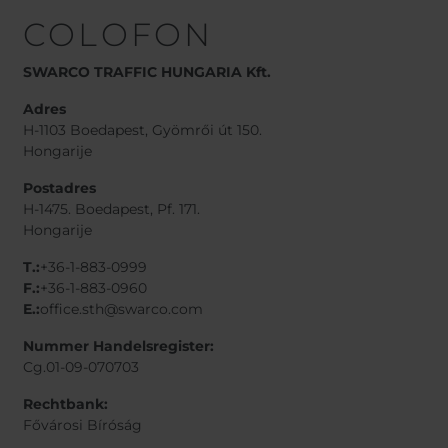
COLOFON
SWARCO TRAFFIC HUNGARIA Kft.
Adres
H-1103 Boedapest, Gyömrői út 150.
Hongarije
Postadres
H-1475. Boedapest, Pf. 171.
Hongarije
T.:
+36-1-883-0999
F.:
+36-1-883-0960
E.:
office.sth@swarco.com
Nummer Handelsregister:
Cg.01-09-070703
Rechtbank:
Fővárosi Bíróság