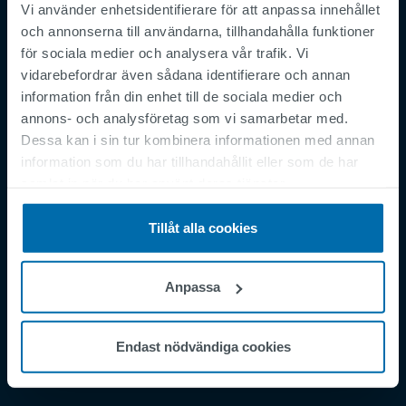
Vi använder enhetsidentifierare för att anpassa innehållet
och annonserna till användarna, tillhandahålla funktioner
för sociala medier och analysera vår trafik. Vi
vidarebefordrar även sådana identifierare och annan
information från din enhet till de sociala medier och
Footer
Regler och villkor
annons- och analysföretag som vi samarbetar med.
Imprint
Dessa kan i sin tur kombinera informationen med annan
information som du har tillhandahållit eller som de har
Privacy Policy
samlat in när du har använt deras tjänster.
Supplier Registration
Cookies
Tillåt alla cookies
Security Incident Report
Speak Up Channel
Anpassa
Kontakt
Order Tracking
Endast nödvändiga cookies