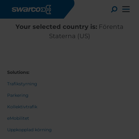
Hoppa till huvudinnehåll
Toggle
Your selected country is:
Förenta
Staterna (US)
Solutions:
Trafikstyrning
Parkering
Kollektivtrafik
Choose your country:
Choose 
eMobilitet
Africa
Albania
English
Uppkopplad körning
Austria
Armenia
Deutsc