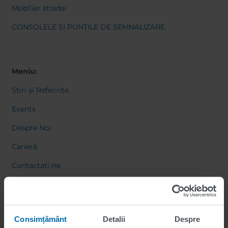
Mobilier stradal
CONSOLELE ȘI PUNȚILE DE SEMNALIZARE
Meniu:
Știri și Referințe
Events
Despre Noi
Carieră
Contactați-ne
Consimțământ
Detalii
Despre