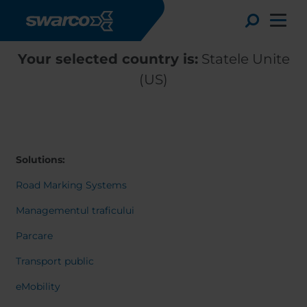
Mergi la conţinutul principal
Toggle
Your selected country is:
Statele Unite
(US)
Solutions:
Road Marking Systems
Managementul traficului
Parcare
Choose your country:
Choose 
Transport public
Africa
Albania
English
eMobility
Austria
Armenia
Deutsc