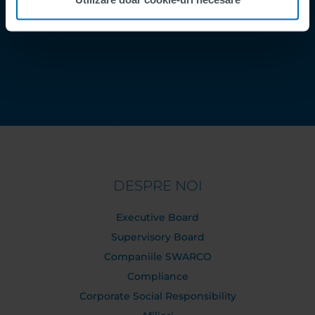
Contact
Order Tracking
DESPRE NOI
Executive Board
Supervisory Board
Companiile SWARCO
Compliance
Corporate Social Responsibility