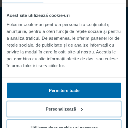
Acest site utilizează cookie-uri
Folosim cookie-uri pentru a personaliza conținutul și
anunțurile, pentru a oferi funcții de rețele sociale și pentru
a analiza traficul. De asemenea, le oferim partenerilor de
rețele sociale, de publicitate și de analize informații cu
privire la modul în care folosiți site-ul nostru. Aceștia le
pot combina cu alte informații oferite de dvs. sau culese
Footer
Termeni și Condiții
în urma folosirii serviciilor lor.
Imprima
Politica de Confidențialitate
Permitere toate
Supplier Registration
Cookies
Personalizează
Security Incident Report
Speak Up Channel
Utilizare doar cookie-uri necesare