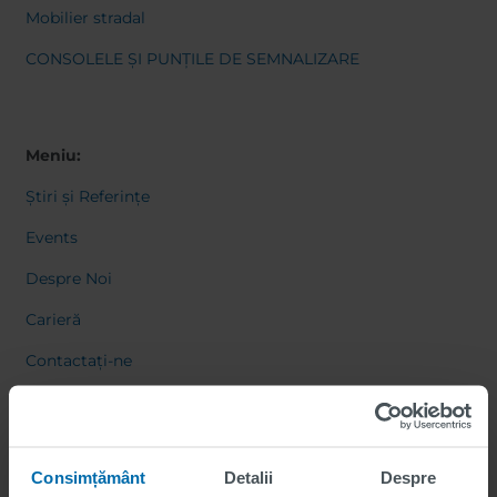
Mobilier stradal
CONSOLELE ȘI PUNȚILE DE SEMNALIZARE
Meniu:
Știri și Referințe
Events
Despre Noi
Carieră
Contactați-ne
Consimțământ
Detalii
Despre