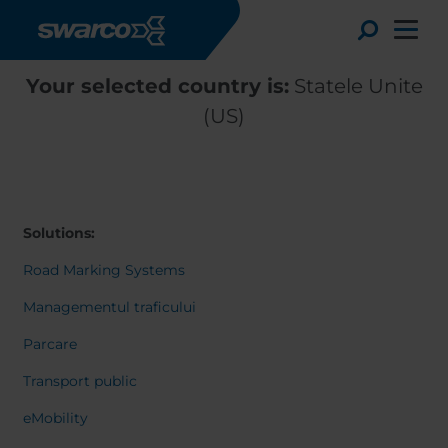
Mergi la conţinutul principal
Toggle
Your selected country is:
Statele Unite
(US)
Solutions:
Road Marking Systems
Managementul traficului
Parcare
Choose your country:
Choose 
Transport public
Africa
Albania
English
eMobility
Austria
Armenia
Deutsc