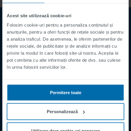
Acest site utilizează cookie-uri
Folosim cookie-uri pentru a personaliza conținutul și
anunțurile, pentru a oferi funcții de rețele sociale și pentru
a analiza traficul. De asemenea, le oferim partenerilor de
rețele sociale, de publicitate și de analize informații cu
privire la modul în care folosiți site-ul nostru. Aceștia le
pot combina cu alte informații oferite de dvs. sau culese
Footer
Termeni și Condiții
în urma folosirii serviciilor lor.
Imprima
Politica de Confidențialitate
Permitere toate
Supplier Registration
Cookies
Personalizează
Security Incident Report
Speak Up Channel
Utilizare doar cookie-uri necesare