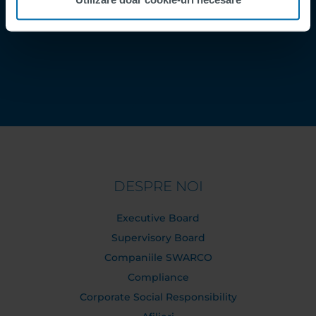
Contact
Order Tracking
DESPRE NOI
Executive Board
Supervisory Board
Companiile SWARCO
Compliance
Corporate Social Responsibility