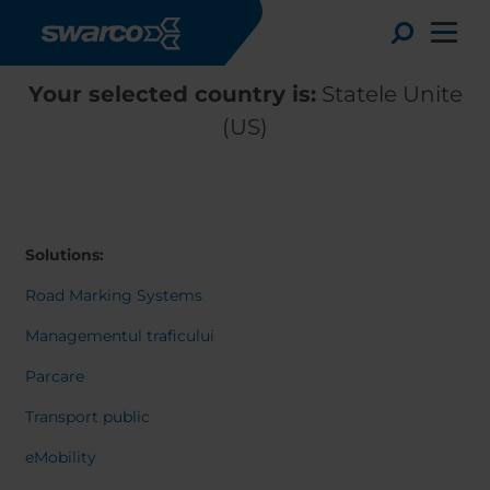
Mergi la conţinutul principal
Toggle
Your selected country is:
Statele Unite
(US)
Solutions:
Road Marking Systems
Managementul traficului
Parcare
Choose your country:
Choose 
Transport public
Africa
Albania
English
eMobility
Austria
Armenia
Deutsc