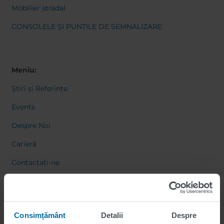
Mobilier stradal
CONSOLELE ȘI PUNȚILE DE SEMNALIZARE
Meniu:
Știri și Referințe
Events
Despre Noi
Carieră
Contactați-ne
Consimțământ
Detalii
Despre