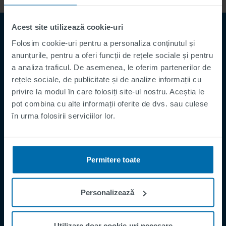
Acest site utilizează cookie-uri
Folosim cookie-uri pentru a personaliza conținutul și
anunțurile, pentru a oferi funcții de rețele sociale și pentru
a analiza traficul. De asemenea, le oferim partenerilor de
rețele sociale, de publicitate și de analize informații cu
privire la modul în care folosiți site-ul nostru. Aceștia le
pot combina cu alte informații oferite de dvs. sau culese
Footer
Termeni și Condiții
în urma folosirii serviciilor lor.
Imprima
Politica de Confidențialitate
Permitere toate
Supplier Registration
Cookies
Personalizează
Security Incident Report
Speak Up Channel
Utilizare doar cookie-uri necesare