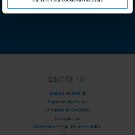
Contact
Order Tracking
DESPRE NOI
Executive Board
Supervisory Board
Companiile SWARCO
Compliance
Corporate Social Responsibility