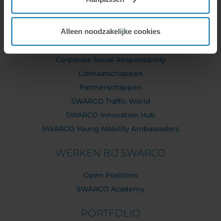
Executive Board
Supervisory Board
Alleen noodzakelijke cookies
SWARCO Companies
Compliance
Corporate Social Responsibility
Lidmaatschappen
Partnerschappen
SWARCO Traffic World
SWARCO Innovation Hub
SWARCO Young Mobility Ambassadors
WERKEN BIJ SWARCO
Open Positions
SWARCO Academy
PORTFOLIO