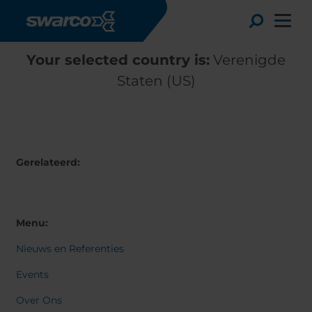
Overslaan en naar de inhoud gaan
Toggle
Your selected country is:
Verenigde
Staten (US)
Gerelateerd:
Menu:
Nieuws en Referenties
Choose your country:
Choose 
Africa
Albania
Events
English
Austria
Armenia
Over Ons
Deutsc