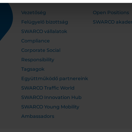
Vezetőség
Open Positions
Felügyelő bizottság
SWARCO akade
SWARCO vállalatok
Compliance
Corporate Social
Responsibility
Tagsagok
Együttműködő partnereink
SWARCO Traffic World
SWARCO Innovation Hub
SWARCO Young Mobility
Ambassadors