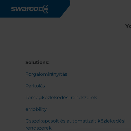
Ugrás a tartalomra
Y
Solutions:
Forgalomirányítás
Parkolás
Tömegközlekedési rendszerek
eMobility
Összekapcsolt és automatizált közlekedési
rendszerek