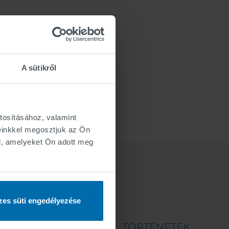
A sütikről
tosításához, valamint
einkkel megosztjuk az Ön
l, amelyeket Ön adott meg
es süti engedélyezése
PORTFOLIÓ
TÖRTÉNETEK