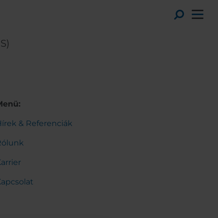
Toggl
S)
Menü:
írek & Referenciák
Rólunk
arrier
apcsolat