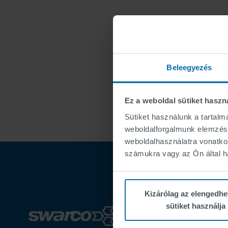
Beleegyezés
Ez a weboldal sütiket haszn
Sütiket használunk a tartal
weboldalforgalmunk elemzésé
weboldalhasználatra vonatko
számukra vagy az Ön által ha
Kizárólag az elengedhe
sütiket használja