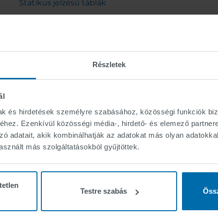
Statikus jelzésű táblák
Szoftver
Utcai bútorok
Hidak és tartó-oszlopok
Részletek
ál
mak és hirdetések személyre szabásához, közösségi funkciók biz
hez. Ezenkívül közösségi média-, hirdető- és elemező partner
zó adatait, akik kombinálhatják az adatokat más olyan adatokka
sznált más szolgáltatásokból gyűjtöttek.
tetlen
Testre szabás
Össz
RÓLUNK
KARRIER