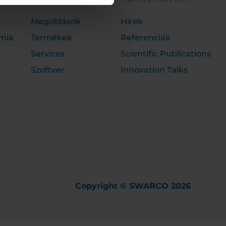
Megoldások
Hírek
mia
Termékek
Referenciák
Services
Scientific Publications
Szoftver
Innovation Talks
Copyright © SWARCO 2026