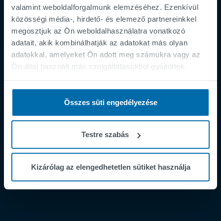
valamint weboldalforgalmunk elemzéséhez. Ezenkívül
közösségi média-, hirdető- és elemező partnereinkkel
megosztjuk az Ön weboldalhasználatra vonatkozó
adatait, akik kombinálhatják az adatokat más olyan
Footer
adatokkal, amelyeket Ön adott meg számukra vagy az
Impresszum
Ön által használt más szolgáltatásokból gyűjtöttek.
Adatvédelmi irányelvek
Supplier Registration
Összes süti engedélyezése
Cookies
Security Incident Report
Testre szabás
Speak Up Channel
Contact
Kizárólag az elengedhetetlen sütiket használja
Order Tracking