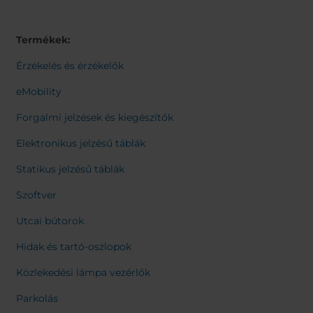
Belgium
Bulgaria
Svensk
Dansk
Chile
Czech Republic
Norweg
Termékek:
Finland
France
Italiano
Român
Germany
Greece
Érzékelés és érzékelők
Nederl
Iceland
Italy
Suomi
eMobility
Françai
Jamaica
Latvia
Čeština
Forgalmi jelzések és kiegészítők
Moldavia
Netherlands
Español
English
Norway
Romania
Elektronikus jelzésű táblák
Slovenia
Spain
Statikus jelzésű táblák
Switzerland
Turkey
Szoftver
Kosovo
Ukraine
Utcai bútorok
United States of
Other Europe
America
Hidak és tartó-oszlopok
Rest of the
Közlekedési lámpa vezérlők
world
Parkolás