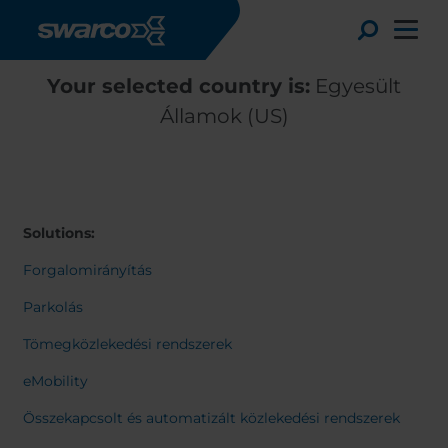
Ugrás a tartalomra
Toggle
Your selected country is:
Egyesült
Államok (US)
Solutions:
Forgalomirányítás
Parkolás
Tömegközlekedési rendszerek
Choose your country:
Choose 
eMobility
Africa
Albania
English
Összekapcsolt és automatizált közlekedési rendszerek
Austria
Armenia
Deutsc