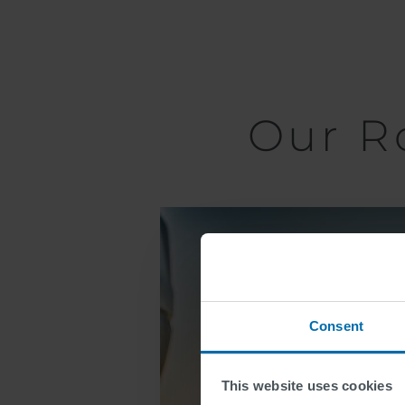
Our R
Lane
Markings
Consent
This website uses cookies