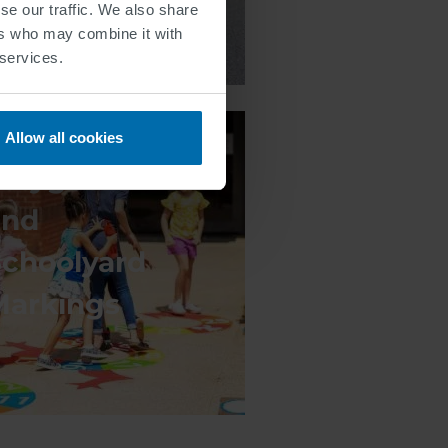
se our traffic. We also share
ers who may combine it with
 services.
Allow all cookies
Playground
and
Schoolyard
Markings