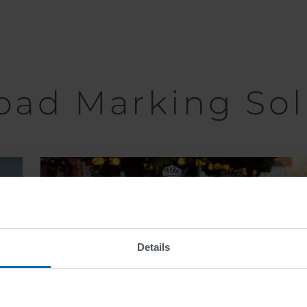
oad Marking Sol
Bike Lane
Markings
Details