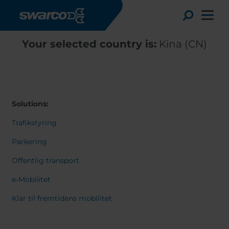
Gå til hovedindhold
Toggle
Your selected country is:
Kina (CN)
Solutions:
Trafikstyring
Parkering
Offentlig transport
e-Mobilitet
Choose your country:
Choose 
Klar til fremtidens mobilitet
Africa
Albania
English
Austria
Armenia
Deutsc