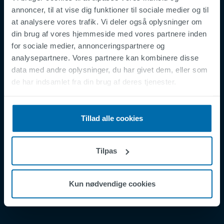
annoncer, til at vise dig funktioner til sociale medier og til
at analysere vores trafik. Vi deler også oplysninger om
din brug af vores hjemmeside med vores partnere inden
Footer
Vilkår og Betingelser
for sociale medier, annonceringspartnere og
analysepartnere. Vores partnere kan kombinere disse
Juridisk Erklæring
data med andre oplysninger, du har givet dem, eller som
Fortrolighedspolitik
de har indsamlet fra din brug af deres tjenester.
Supplier Registration
Cookies
Tillad alle cookies
Security Incident Report
Speak Up Channel
Tilpas
Kontakt
Order Tracking
Kun nødvendige cookies