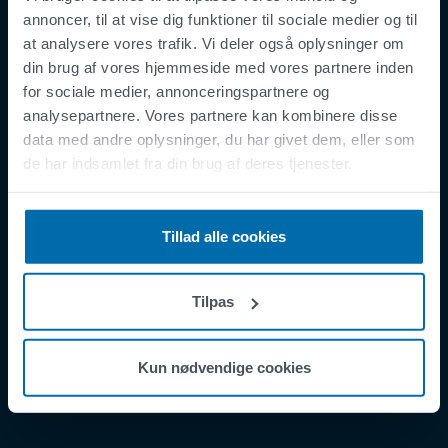
annoncer, til at vise dig funktioner til sociale medier og til
at analysere vores trafik. Vi deler også oplysninger om
din brug af vores hjemmeside med vores partnere inden
Footer
Vilkår og Betingelser
for sociale medier, annonceringspartnere og
analysepartnere. Vores partnere kan kombinere disse
Juridisk Erklæring
data med andre oplysninger, du har givet dem, eller som
Fortrolighedspolitik
de har indsamlet fra din brug af deres tjenester.
Supplier Registration
Cookies
Tillad alle cookies
Security Incident Report
Speak Up Channel
Tilpas
Kontakt
Order Tracking
Kun nødvendige cookies