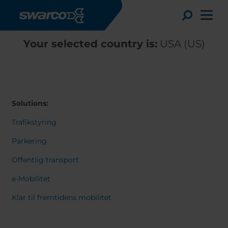
Gå til hovedindhold
Toggle
Your selected country is:
USA (US)
Solutions:
Trafikstyring
Parkering
Offentlig transport
e-Mobilitet
Choose your country:
Choose 
Klar til fremtidens mobilitet
Africa
Albania
English
Austria
Armenia
Deutsc