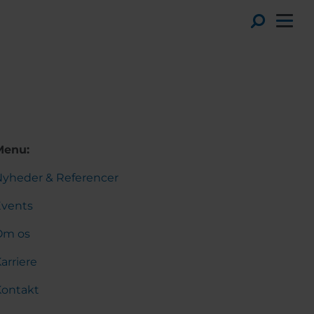
Toggl
Menu:
yheder & Referencer
Events
Om os
arriere
Kontakt