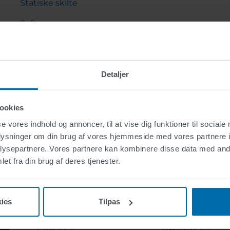
Statiske skilte
Software
Gademøbler
Portalkraner og kragarme
Detaljer
ookies
se vores indhold og annoncer, til at vise dig funktioner til sociale
oplysninger om din brug af vores hjemmeside med vores partnere i
ysepartnere. Vores partnere kan kombinere disse data med andr
et fra din brug af deres tjenester.
ies
Tilpas
OM OS
KARRIERE