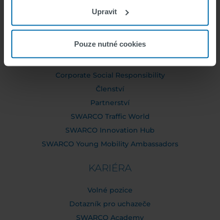
Upravit
Dozorčí rada
Výkonná rada
Pouze nutné cookies
SWARCO Společnosti
Compliance
Corporate Social Responsibility
Členství
Partnerství
SWARCO Traffic World
SWARCO Innovation Hub
SWARCO Young Mobility Ambassadors
KARIÉRA
Volné pozice
Dotazník pro uchazeče
SWARCO Academy