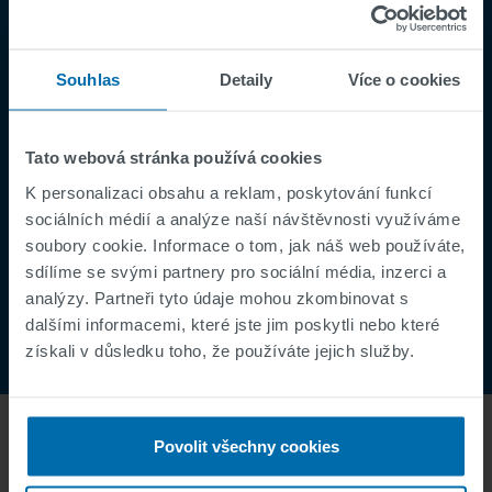
Ochrana osobních údajů
Supplier Registration
Souhlas
Detaily
Více o cookies
Cookies
Incident Report
Tato webová stránka používá cookies
Speak Up Channel
K personalizaci obsahu a reklam, poskytování funkcí
Kontakt
sociálních médií a analýze naší návštěvnosti využíváme
Oder Tracking
soubory cookie. Informace o tom, jak náš web používáte,
sdílíme se svými partnery pro sociální média, inzerci a
analýzy. Partneři tyto údaje mohou zkombinovat s
dalšími informacemi, které jste jim poskytli nebo které
získali v důsledku toho, že používáte jejich služby.
Povolit všechny cookies
O NÁS