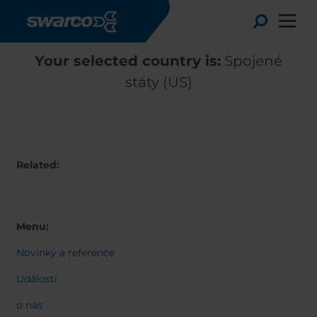
Přejít k hlavnímu obsahu
Toggle
Your selected country is:
Spojené
státy (US)
Related:
Menu:
Novinky a reference
Choose your country:
Choose 
Africa
Albania
Události
English
Austria
Armenia
o nás
Deutsc